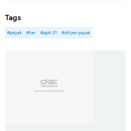
Tags
#pajak
#ter
#pph 21
#ditjen pajak