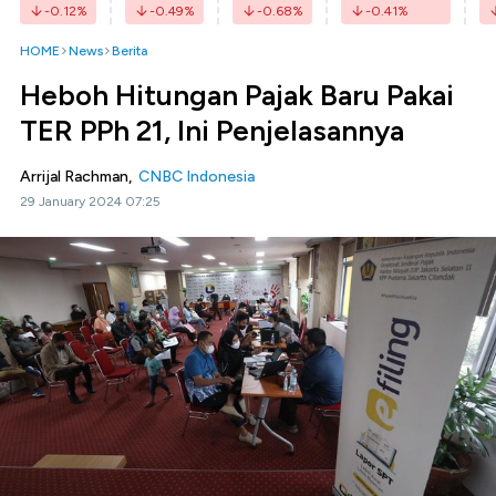
-0.12
%
-0.49
%
-0.68
%
-0.41
%
HOME
News
Berita
Heboh Hitungan Pajak Baru Pakai
TER PPh 21, Ini Penjelasannya
Arrijal Rachman,
CNBC Indonesia
29 January 2024 07:25