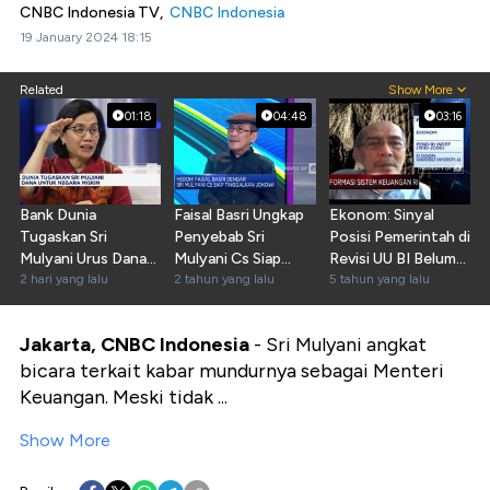
CNBC Indonesia TV,
CNBC Indonesia
19 January 2024 18:15
Related
Show More
01:18
04:48
03:16
Bank Dunia
Faisal Basri Ungkap
Ekonom: Sinyal
Tugaskan Sri
Penyebab Sri
Posisi Pemerintah di
Mulyani Urus Dana
Mulyani Cs Siap
Revisi UU BI Belum
Untuk Negara
2 hari yang lalu
Tinggalkan Jokowi
2 tahun yang lalu
Jelas
5 tahun yang lalu
Miskin
Jakarta, CNBC Indonesia
- Sri Mulyani angkat
bicara terkait kabar mundurnya sebagai Menteri
Keuangan. Meski tidak ...
Show More