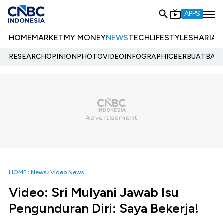
APPS
HOME
MARKET
MY MONEY
NEWS
TECH
LIFESTYLE
SHARIA
E
RESEARCH
OPINION
PHOTO
VIDEO
INFOGRAPHIC
BERBUATBAIK.
HOME
News
Video News
Video: Sri Mulyani Jawab Isu
Pengunduran Diri: Saya Bekerja!