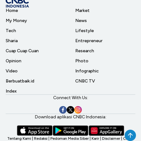
Home
Market
My Money
News
Tech
Lifestyle
Sharia
Entrepreneur
Cuap Cuap Cuan
Research
Opinion
Photo
Video
Infographic
Berbuatbaik.id
CNBC TV
Index
Connect With Us:
Download aplikasi CNBC Indonesia:
Tentang Kami
|
Redaksi
|
Pedoman Media Siber
|
Karir
|
Disclaimer
|
CNBC