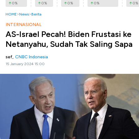
0
%
0
%
0
%
0
%
0
%
HOME
News
Berita
INTERNASIONAL
AS-Israel Pecah! Biden Frustasi ke
Netanyahu, Sudah Tak Saling Sapa
sef,
CNBC Indonesia
15 January 2024 15:00