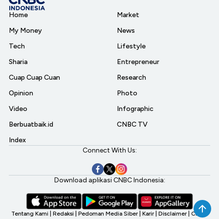
Home
Market
My Money
News
Tech
Lifestyle
Sharia
Entrepreneur
Cuap Cuap Cuan
Research
Opinion
Photo
Video
Infographic
Berbuatbaik.id
CNBC TV
Index
Connect With Us:
Download aplikasi CNBC Indonesia:
Tentang Kami
|
Redaksi
|
Pedoman Media Siber
|
Karir
|
Disclaimer
|
CNBC