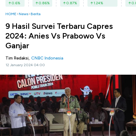
0.6
%
0.86
%
0.87
%
1.24
%
0.
HOME
News
Berita
9 Hasil Survei Terbaru Capres
2024: Anies Vs Prabowo Vs
Ganjar
Tim Redaksi,
CNBC Indonesia
12 January 2024 04:00