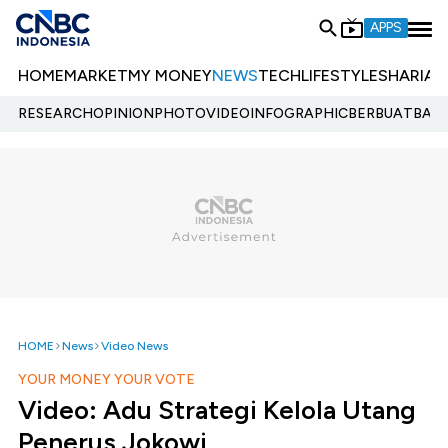
APPS
HOME
MARKET
MY MONEY
NEWS
TECH
LIFESTYLE
SHARIA
E
RESEARCH
OPINION
PHOTO
VIDEO
INFOGRAPHIC
BERBUATBAIK.
HOME
News
Video News
YOUR MONEY YOUR VOTE
Video: Adu Strategi Kelola Utang
Penerus Jokowi