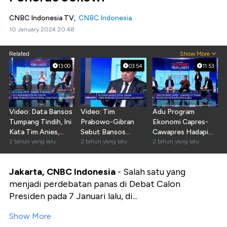
CNBC Indonesia TV,
CNBC Indonesia
10 January 2024 20:48
Related
Show More
13:00
03:54
11:53
Video: Data Bansos
Video: Tim
Adu Program
Tumpang Tindih, Ini
Prabowo-Gibran
Ekonomi Capres-
Kata Tim Anies,
Sebut Bansos
Cawapres Hadapi
Prabowo, Ganjar
2 tahun yang lalu
Disetujui DPR
2 tahun yang lalu
Ketidakpastian
2 tahun yang lalu
Global
Jakarta, CNBC Indonesia
- Salah satu yang
menjadi perdebatan panas di Debat Calon
Presiden pada 7 Januari lalu, di...
Show More