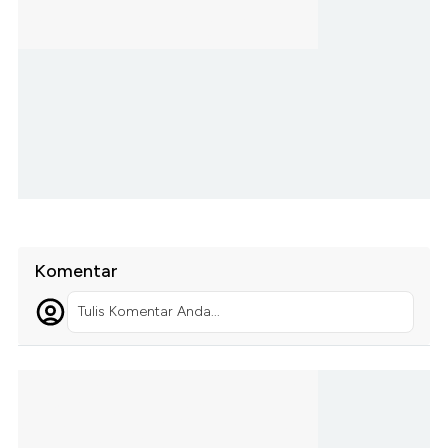
Komentar
Tulis Komentar Anda...