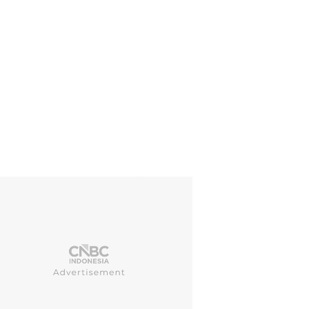
an adanya penyesuaian tarif hingga 15%, maka bukan tidak mungkin a
un liquid yang menjadi cairan utama. (CNBC Indonesia/Faisal Rahman