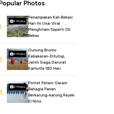
Popular Photos
Penampakan Kali Bekasi
5 Photos
Hari Ini Usai Viral
1.
Menghitam Seperti Oli
Bekas
Gunung Bromo
9 Photos
Kebakaran-Ditutup,
2.
Jatim Siaga Darurat
Karhutla 180 Hari
Potret Petani Garam
9 Photos
Bahagia Panen
3.
Berkarung-karung Rejeki
El Nino