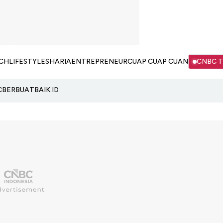
CH
LIFESTYLE
SHARIA
ENTREPRENEUR
CUAP CUAP CUAN
CNBC 
C
BERBUATBAIK.ID