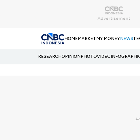
HOME
MARKET
MY MONEY
NEWS
TE
RESEARCH
OPINION
PHOTO
VIDEO
INFOGRAPHI