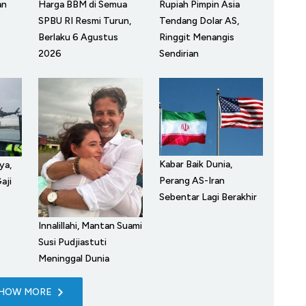
Rupiah Pimpin Asia
an
Harga BBM di Semua
Tendang Dolar AS,
SPBU RI Resmi Turun,
Ringgit Menangis
Berlaku 6 Agustus
Sendirian
2026
Kabar Baik Dunia,
ya,
Perang AS-Iran
aji
Sebentar Lagi Berakhir
Innalillahi, Mantan Suami
Susi Pudjiastuti
Meninggal Dunia
HOW MORE