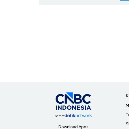
K
M
T
part of
S
Download Apps