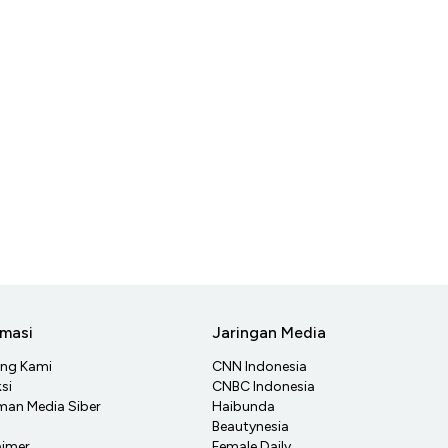
rmasi
Jaringan Media
ang Kami
CNN Indonesia
si
CNBC Indonesia
an Media Siber
Haibunda
Beautynesia
aimer
Female Daily