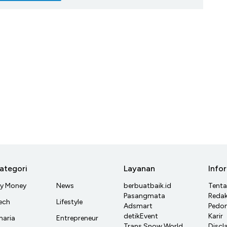
ategori
Layanan
Info
y Money
News
berbuatbaik.id
Tent
Pasangmata
Redak
ech
Lifestyle
Adsmart
Pedom
detikEvent
Karir
haria
Entrepreneur
Trans Snow World
Discl