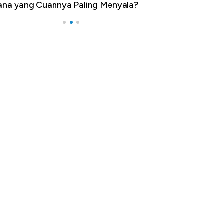
na yang Cuannya Paling Menyala?
Pengangguran Te