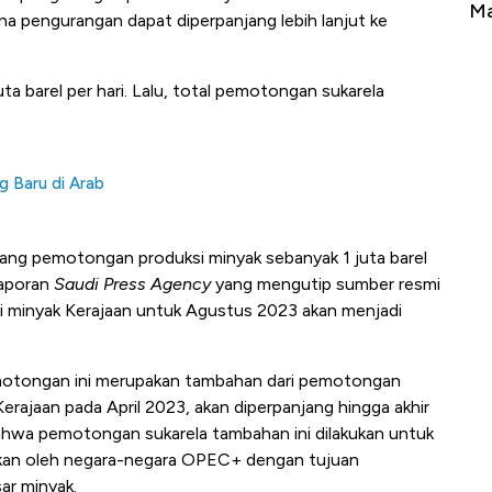
Tembaga Terbang ke Zona Berbahaya
Ma
mana pengurangan dapat diperpanjang lebih lanjut ke
uta barel per hari. Lalu, total pemotongan sukarela
g Baru di Arab
ng pemotongan produksi minyak sebanyak 1 juta barel
laporan
Saudi Press Agency
yang mengutip sumber resmi
si minyak Kerajaan untuk Agustus 2023 akan menjadi
otongan ini merupakan tambahan dari pemotongan
rajaan pada April 2023, akan diperpanjang hingga akhir
hwa pemotongan sukarela tambahan ini dilakukan untuk
kan oleh negara-negara OPEC+ dengan tujuan
ar minyak.