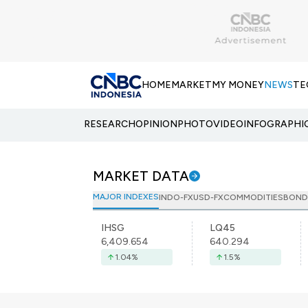
HOME
MARKET
MY MONEY
NEWS
TE
RESEARCH
OPINION
PHOTO
VIDEO
INFOGRAPHI
MARKET DATA
MAJOR INDEXES
INDO-FX
USD-FX
COMMODITIES
BOND
IHSG
LQ45
6,409.654
640.294
1.04
%
1.5
%