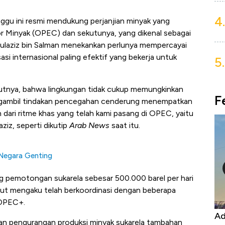
4.
nggu ini resmi mendukung perjanjian minyak yang
r Minyak (OPEC) dan sekutunya, yang dikenal sebagai
ulaziz bin Salman menekankan perlunya mempercayai
i internasional paling efektif yang bekerja untuk
5.
butnya, bahwa lingkungan tidak cukup memungkinkan
F
engambil tindakan pencegahan cenderung menempatkan
n dari ritme khas yang telah kami pasang di OPEC, yaitu
ziz, seperti dikutip
Arab News
saat itu.
 Negara Genting
 pemotongan sukarela sebesar 500.000 barel per hari
ut mengaku telah berkoordinasi dengan beberapa
 OPEC+.
Kongo Tutup Keran Ekspor, Harga
Ad
n pengurangan produksi minyak sukarela tambahan