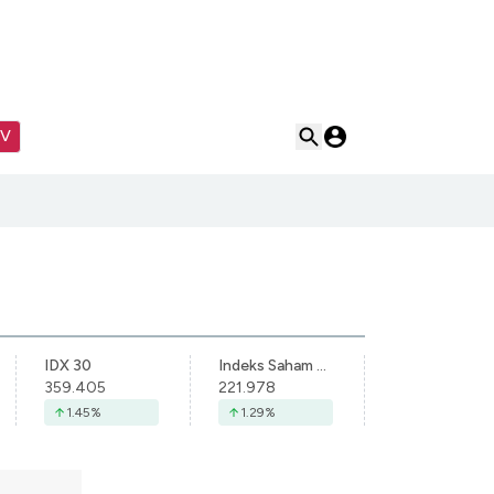
TV
IDX 30
Indeks Saham Syariah Indonesia
359.405
221.978
1.45
%
1.29
%