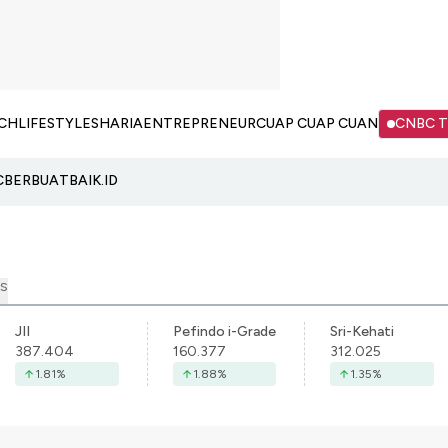
CH
LIFESTYLE
SHARIA
ENTREPRENEUR
CUAP CUAP CUAN
CNBC 
C
BERBUATBAIK.ID
S
JII
Pefindo i-Grade
Sri-Kehati
387.404
160.377
312.025
1.81
%
1.88
%
1.35
%