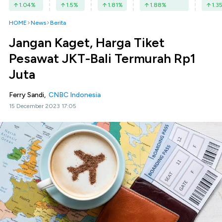
1.04
%
1.5
%
1.81
%
1.88
%
1.3
HOME
News
Berita
Jangan Kaget, Harga Tiket
Pesawat JKT-Bali Termurah Rp1
Juta
Ferry Sandi,
CNBC Indonesia
15 December 2023 17:05