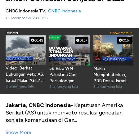
CNBC Indonesia TV,
CNBC Indonesia
11 December 2023 09:16
Related
Show More
00:49
01:37
00:54
Video: Berkat
58 Ribu WN
Makin
Dukungan Veto AS,
Palestina Cari
Memprihatinkan,
Israel Makin "Gila" Di
Pertolongan
PBB Desak Israel
Gaza
2 tahun yang lalu
5 tahun yang lalu
Buka Jalur Distribusi
5 tahun yang lalu
Jakarta, CNBC Indonesia-
Keputusan Amerika
Serikat (AS) untuk memveto resolusi gencatan
senjata kemanusiaan di Gaz...
Show More