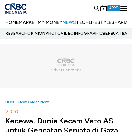
APPS
HOME
MARKET
MY MONEY
NEWS
TECH
LIFESTYLE
SHARIA
E
RESEARCH
OPINION
PHOTO
VIDEO
INFOGRAPHIC
BERBUATBAIK.
HOME
News
Video News
VIDEO
Kecewa! Dunia Kecam Veto AS
untuk Gencatan Senjata di Gaza