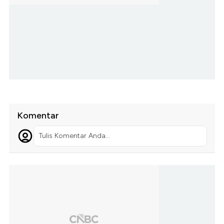
Komentar
Tulis Komentar Anda...