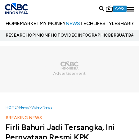
APPS
HOME
MARKET
MY MONEY
NEWS
TECH
LIFESTYLE
SHARIA
E
RESEARCH
OPINION
PHOTO
VIDEO
INFOGRAPHIC
BERBUATBAIK.
HOME
News
Video News
BREAKING NEWS
Firli Bahuri Jadi Tersangka, Ini
Pernyataan Resmi KPK