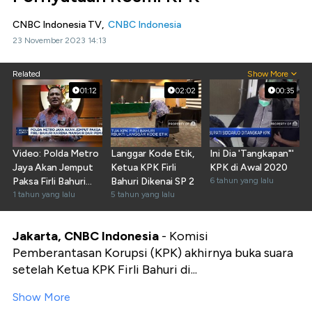
CNBC Indonesia TV,
CNBC Indonesia
23 November 2023 14:13
Related
Show More
01:12
02:02
00:35
Video: Polda Metro
Langgar Kode Etik,
Ini Dia 'Tangkapan"'
Jaya Akan Jemput
Ketua KPK Firli
KPK di Awal 2020
Paksa Firli Bahuri
Bahuri Dikenai SP 2
6 tahun yang lalu
Jika Mangkir
1 tahun yang lalu
5 tahun yang lalu
Jakarta, CNBC Indonesia
- Komisi
Pemberantasan Korupsi (KPK) akhirnya buka suara
setelah Ketua KPK Firli Bahuri di...
Show More