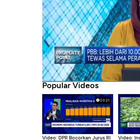
Bagikan:
#perang rusia ukraina
#konflik
Popular Videos
03:21
Video: DPR Bocorkan Jurus RI
Video: In