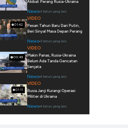
Akibat Perang Rusia-Ukraina
News
3 tahun yang lalu
VIDEO
01:42
Pesan Tahun Baru Dari Putin,
Beri Sinyal Masa Depan Perang
News
3 tahun yang lalu
VIDEO
Makin Panas, Rusia-Ukraina
00:49
Belum Ada Tanda Gencatan
Senjata
News
4 tahun yang lalu
VIDEO
01:11
Rusia Janji Kurangi Operasi
Militer di Ukraina
News
4 tahun yang lalu