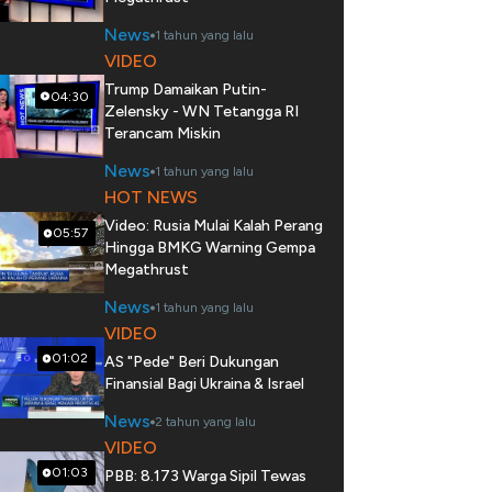
News
1 tahun yang lalu
VIDEO
Trump Damaikan Putin-
04:30
Zelensky - WN Tetangga RI
Terancam Miskin
News
1 tahun yang lalu
HOT NEWS
Video: Rusia Mulai Kalah Perang
05:57
Hingga BMKG Warning Gempa
Megathrust
News
1 tahun yang lalu
VIDEO
01:02
AS "Pede" Beri Dukungan
Finansial Bagi Ukraina & Israel
News
2 tahun yang lalu
VIDEO
01:03
PBB: 8.173 Warga Sipil Tewas