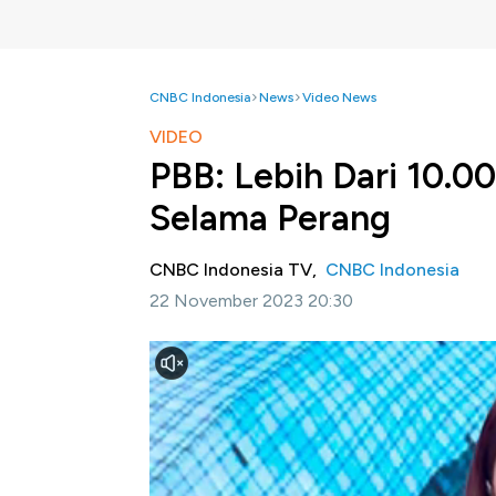
CNBC Indonesia
News
Video News
VIDEO
PBB: Lebih Dari 10.0
Selama Perang
CNBC Indonesia TV,
CNBC Indonesia
22 November 2023 20:30
Jakarta, CNBC Indonesia -
Lebih dari satu
sejak Februari 2022. Selama itu pula lebih da
pemantau hak asasi manusia PBB di Ukraina 
terbunuh di Ukraina sejak invasi Rusia tahun l
Selengkapnya dalam program Property Point 