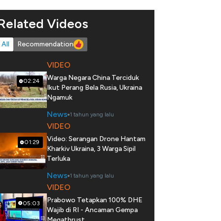
Related Videos
All
Recommendation
VIDEO
Warga Negara China Terciduk
02:24
Ikut Perang Bela Rusia, Ukraina
Ngamuk
News
1 tahun yang lalu
VIDEO
Video: Serangan Drone Hantam
01:29
Kharkiv Ukraina, 3 Warga Sipil
Terluka
News
1 tahun yang lalu
VIDEO
Prabowo Tetapkan 100% DHE
05:03
Wajib di RI - Ancaman Gempa
Megathrust