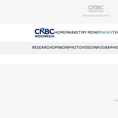
HOME
MARKET
MY MONEY
NEWS
TE
RESEARCH
OPINION
PHOTO
VIDEO
INFOGRAPHI