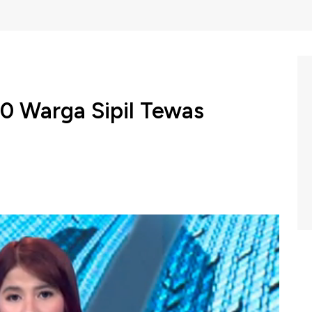
00 Warga Sipil Tewas
 tahun sudah perang antara Rusia dan Ukraina berjalan
ri 10.000 warga sipil Ukraina kehilangan nyawa. Misi
(HRMMU) mengatakan lebih dari 10.000 warga sipil telah
alu.
CNBC Indonesia (Rabu, 22/11/2023) berikut ini.