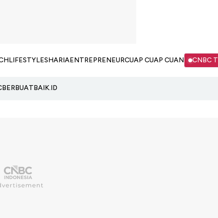
CH
LIFESTYLE
SHARIA
ENTREPRENEUR
CUAP CUAP CUAN
CNBC 
C
BERBUATBAIK.ID