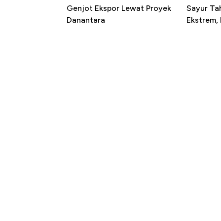
Genjot Ekspor Lewat Proyek
Sayur T
Danantara
Ekstrem,