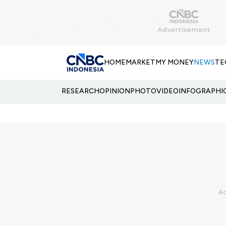
HOME
MARKET
MY MONEY
NEWS
TE
RESEARCH
OPINION
PHOTO
VIDEO
INFOGRAPHI