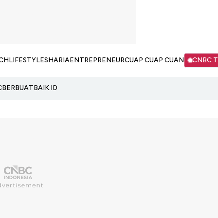
CH
LIFESTYLE
SHARIA
ENTREPRENEUR
CUAP CUAP CUAN
CNBC 
C
BERBUATBAIK.ID