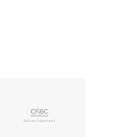
ah sumber dari rumah sakit melaporkan bahwa ruang operasi utama 
 digunakan untuk operasi lagi, seperti yang dilaporkan oleh Al Jazee
on.palestine)