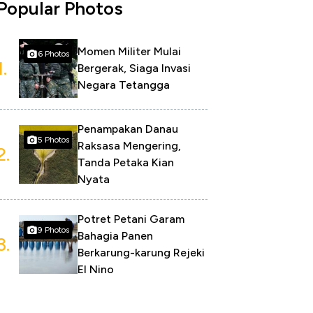
Popular Photos
Momen Militer Mulai
6 Photos
1.
Bergerak, Siaga Invasi
Negara Tetangga
Penampakan Danau
5 Photos
Raksasa Mengering,
2.
Tanda Petaka Kian
Nyata
Potret Petani Garam
9 Photos
Bahagia Panen
3.
Berkarung-karung Rejeki
El Nino