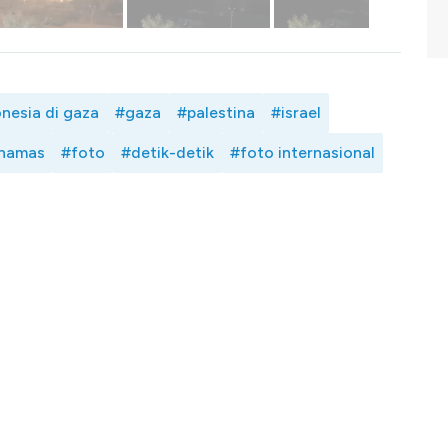
nesia di gaza
#gaza
#palestina
#israel
 hamas
#foto
#detik-detik
#foto internasional