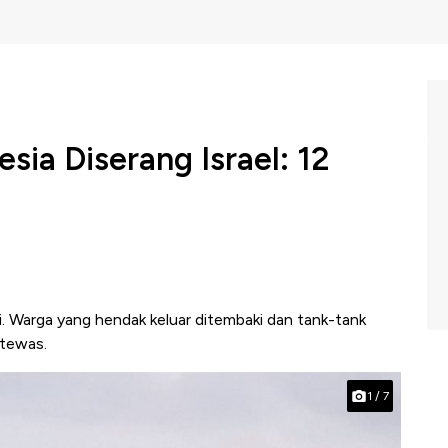
sia Diserang Israel: 12
gi. Warga yang hendak keluar ditembaki dan tank-tank
2 tewas.
1
/
7