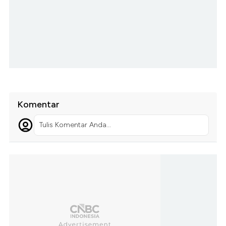
Komentar
Tulis Komentar Anda...