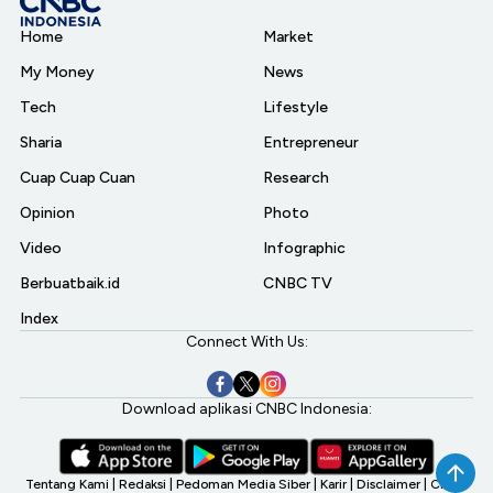
Home
Market
My Money
News
Tech
Lifestyle
Sharia
Entrepreneur
Cuap Cuap Cuan
Research
Opinion
Photo
Video
Infographic
Berbuatbaik.id
CNBC TV
Index
Connect With Us:
Download aplikasi CNBC Indonesia:
Tentang Kami
|
Redaksi
|
Pedoman Media Siber
|
Karir
|
Disclaimer
|
CNBC