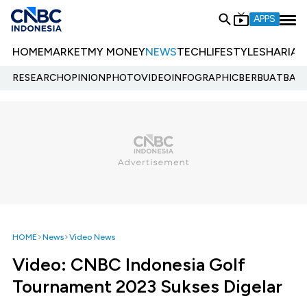
APPS
HOME
MARKET
MY MONEY
NEWS
TECH
LIFESTYLE
SHARIA
E
RESEARCH
OPINION
PHOTO
VIDEO
INFOGRAPHIC
BERBUATBAIK.
HOME
News
Video News
Video: CNBC Indonesia Golf
Tournament 2023 Sukses Digelar