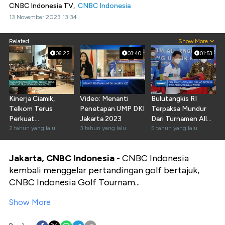
CNBC Indonesia TV,
CNBC Indonesia
13 November 2023 13:34
Related
Show More
06:22
03:40
01:53
Kinerja Ciamik,
Video: Menanti
Bulutangkis RI
Telkom Terus
Penetapan UMP DKI
Terpaksa Mundur
Perkuat
Jakarta 2023
Dari Turnamen All
Transformasi dan
2 tahun yang lalu
3 tahun yang lalu
England
5 tahun yang lalu
Inovasi
Jakarta, CNBC Indonesia -
CNBC Indonesia
kembali menggelar pertandingan golf bertajuk,
CNBC Indonesia Golf Tournam...
Show More