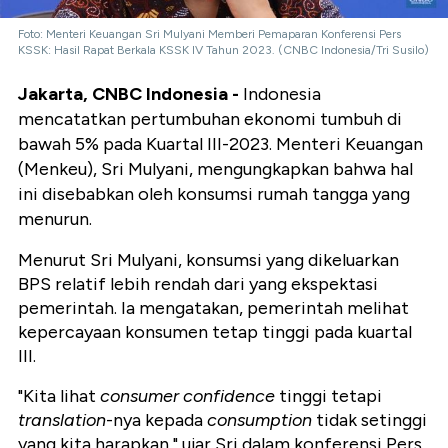
Foto: Menteri Keuangan Sri Mulyani Memberi Pemaparan Konferensi Pers
KSSK: Hasil Rapat Berkala KSSK IV Tahun 2023. (CNBC Indonesia/Tri Susilo)
Jakarta, CNBC Indonesia -
Indonesia
mencatatkan pertumbuhan ekonomi tumbuh di
bawah 5% pada Kuartal III-2023. Menteri Keuangan
(Menkeu), Sri Mulyani, mengungkapkan bahwa hal
ini disebabkan oleh konsumsi rumah tangga yang
menurun.
Menurut Sri Mulyani, konsumsi yang dikeluarkan
BPS relatif lebih rendah dari yang ekspektasi
pemerintah. Ia mengatakan, pemerintah melihat
kepercayaan konsumen tetap tinggi pada kuartal
III.
"Kita lihat
consumer confidence
tinggi tetapi
translation
-nya kepada
consumption
tidak setinggi
yang kita harapkan," ujar Sri dalam konferensi Pers