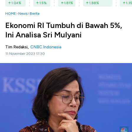
1.04
%
1.5
%
1.81
%
1.88
%
1.3
HOME
News
Berita
Ekonomi RI Tumbuh di Bawah 5%,
Ini Analisa Sri Mulyani
Tim Redaksi,
CNBC Indonesia
11 November 2023 17:30