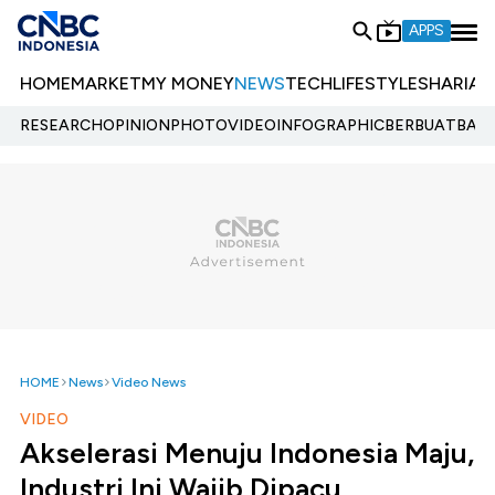
APPS
HOME
MARKET
MY MONEY
NEWS
TECH
LIFESTYLE
SHARIA
E
RESEARCH
OPINION
PHOTO
VIDEO
INFOGRAPHIC
BERBUATBAIK.
HOME
News
Video News
VIDEO
Akselerasi Menuju Indonesia Maju,
Industri Ini Wajib Dipacu