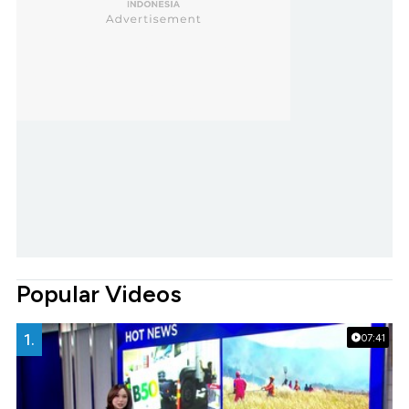
Popular Videos
1.
07:41