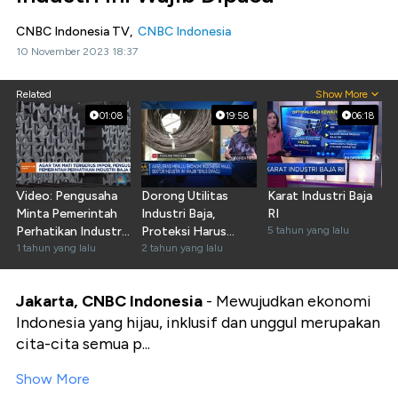
CNBC Indonesia TV,
CNBC Indonesia
10 November 2023 18:37
Related
Show More
01:08
19:58
06:18
Video: Pengusaha
Dorong Utilitas
Karat Industri Baja
Minta Pemerintah
Industri Baja,
RI
Perhatikan Industri
Proteksi Harus
5 tahun yang lalu
Baja Nasional
1 tahun yang lalu
Diperkuat
2 tahun yang lalu
Jakarta, CNBC Indonesia
- Mewujudkan ekonomi
Indonesia yang hijau, inklusif dan unggul merupakan
cita-cita semua p...
Show More