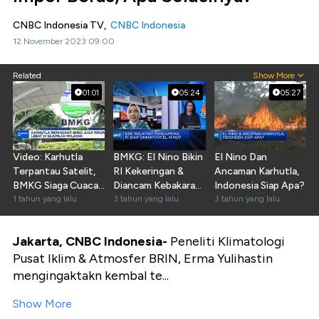
CNBC Indonesia TV,
CNBC Indonesia
12 November 2023 09:00
Related
Show More
01:01
05:24
05:27
Video: Karhutla
BMKG: El Nino Bikin
El Nino Dan
Terpantau Satelit,
RI Kekeringan &
Ancaman Karhutla,
BMKG Siaga Cuaca
Diancam Kebakaran
Indonesia Siap Apa?
Ekstrem
1 tahun yang lalu
Hutan
3 tahun yang lalu
3 tahun yang lalu
Jakarta, CNBC Indonesia-
Peneliti Klimatologi
Pusat Iklim & Atmosfer BRIN, Erma Yulihastin
mengingaktakn kembal te...
Show More