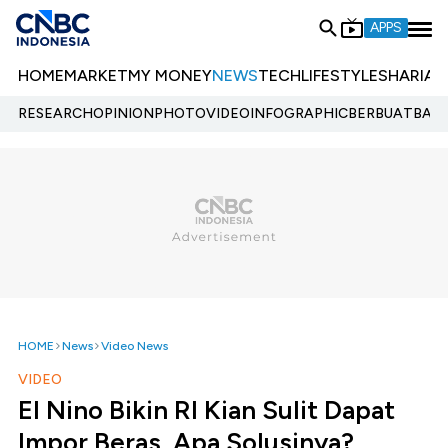
APPS
HOME
MARKET
MY MONEY
NEWS
TECH
LIFESTYLE
SHARIA
E
RESEARCH
OPINION
PHOTO
VIDEO
INFOGRAPHIC
BERBUATBAIK.
HOME
News
Video News
VIDEO
El Nino Bikin RI Kian Sulit Dapat
Impor Beras, Apa Solusinya?