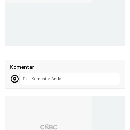
Komentar
Tulis Komentar Anda...