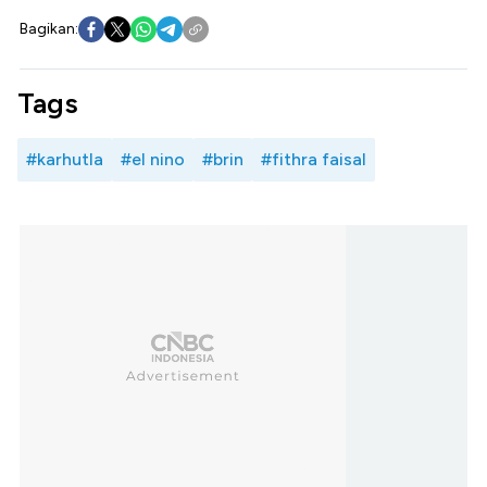
Bagikan:
Tags
#karhutla
#el nino
#brin
#fithra faisal