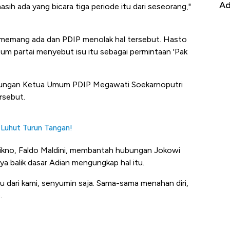
it
RI
Ad
asih ada yang bicara tiga periode itu dari seseorang,"
 memang ada dan PDIP menolak hal tersebut. Hasto
m partai menyebut isu itu sebagai permintaan 'Pak
ubungan Ketua Umum PDIP Megawati Soekarnoputri
rsebut.
 Luhut Turun Tangan!
tikno, Faldo Maldini, membantah hubungan Jokowi
 balik dasar Adian mengungkap hal itu.
lau dari kami, senyumin saja. Sama-sama menahan diri,
.