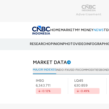
HOME
MARKET
MY MONEY
NEWS
TE
RESEARCH
OPINION
PHOTO
VIDEO
INFOGRAPHI
MARKET DATA
MAJOR INDEXES
INDO-FX
USD-FX
COMMODITIES
BOND
IHSG
LQ45
6,343.711
630.859
-0.12
%
-0.49
%