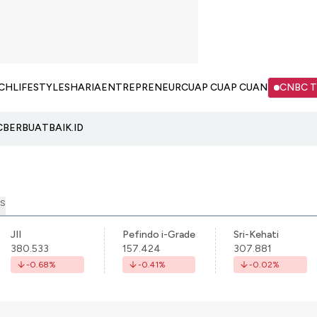
CH
LIFESTYLE
SHARIA
ENTREPRENEUR
CUAP CUAP CUAN
CNBC 
C
BERBUATBAIK.ID
S
JII
Pefindo i-Grade
Sri-Kehati
380.533
157.424
307.881
-0.68
%
-0.41
%
-0.02
%