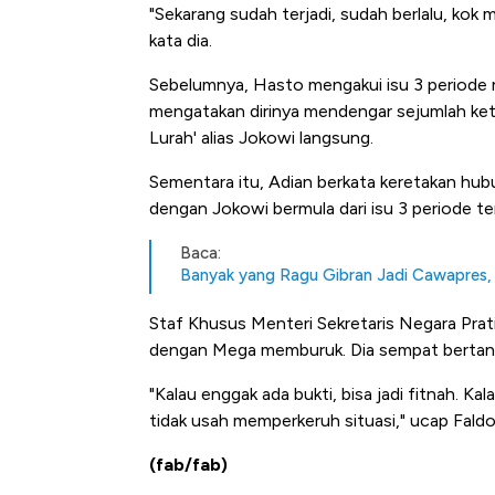
Alas Kaki Tumbuh Double Dig
"Sekarang sudah terjadi, sudah berlalu, kok m
kata dia.
Sebelumnya, Hasto mengakui isu 3 periode
mengatakan dirinya mendengar sejumlah ketu
Lurah' alias Jokowi langsung.
Sementara itu, Adian berkata keretakan h
dengan Jokowi bermula dari isu 3 periode te
Baca:
Banyak yang Ragu Gibran Jadi Cawapres,
Staf Khusus Menteri Sekretaris Negara Pra
dengan Mega memburuk. Dia sempat bertanya
"Kalau enggak ada bukti, bisa jadi fitnah. Ka
tidak usah memperkeruh situasi," ucap Faldo
(fab/fab)