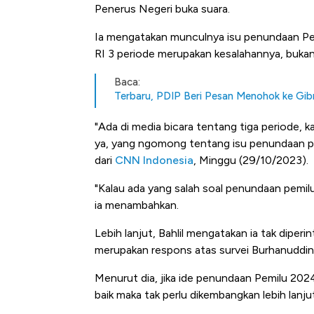
Penerus Negeri buka suara.
Ia mengatakan munculnya isu penundaan Pe
RI 3 periode merupakan kesalahannya, bukan 
Baca:
Terbaru, PDIP Beri Pesan Menohok ke Gib
"Ada di media bicara tentang tiga periode, 
ya, yang ngomong tentang isu penundaan pemil
dari
CNN Indonesia
, Minggu (29/10/2023).
"Kalau ada yang salah soal penundaan pemilu i
ia menambahkan.
Lebih lanjut, Bahlil mengatakan ia tak diperi
merupakan respons atas survei Burhanuddin
Menurut dia, jika ide penundaan Pemilu 2024 d
baik maka tak perlu dikembangkan lebih lanju
Bangkit dari Kubur! Bisnis Fur