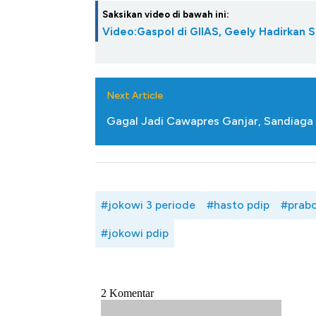
Saksikan video di bawah ini:
Video:Gaspol di GIIAS, Geely Hadirkan 
Next Article
Gagal Jadi Cawapres Ganjar, Sandiaga B
#jokowi 3 periode
#hasto pdip
#prab
#jokowi pdip