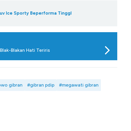
Suv Ice Sporty Beperforma TinggI
lak-Blakan Hati Teriris
owo gibran
#gibran pdip
#megawati gibran