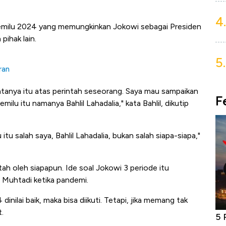
4.
milu 2024 yang memungkinkan Jokowi sebagai Presiden
pihak lain.
5.
ran
katanya itu atas perintah seseorang. Saya mau sampaikan
F
u itu namanya Bahlil Lahadalia," kata Bahlil, dikutip
tu salah saya, Bahlil Lahadalia, bukan salah siapa-siapa,"
ntah oleh siapapun. Ide soal Jokowi 3 periode itu
 Muhtadi ketika pandemi.
inilai baik, maka bisa diikuti. Tetapi, jika memang tak
t.
niture &
Industri Susu Jadi Bintang Baru Ekonomi
5 