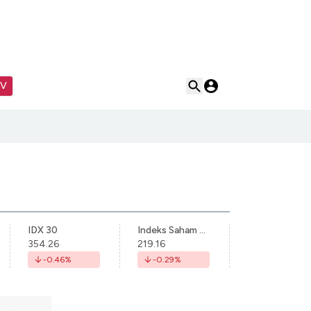
TV
IDX 30
Indeks Saham Syariah Indonesia
354.26
219.16
-0.46
%
-0.29
%