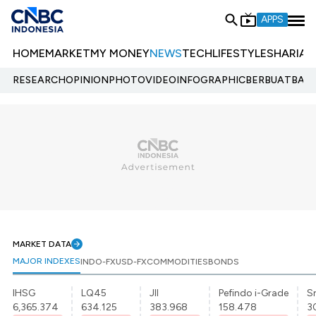
APPS
HOME
MARKET
MY MONEY
NEWS
TECH
LIFESTYLE
SHARIA
E
RESEARCH
OPINION
PHOTO
VIDEO
INFOGRAPHIC
BERBUATBAIK.
MARKET DATA
MAJOR INDEXES
INDO-FX
USD-FX
COMMODITIES
BONDS
IHSG
LQ45
JII
Pefindo i-Grade
Sr
6,365.374
634.125
383.968
158.478
3