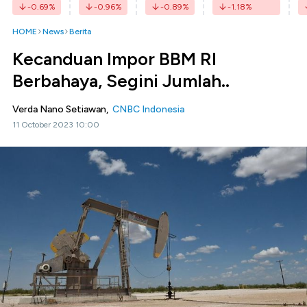
-0.69
%
-0.96
%
-0.89
%
-1.18
%
HOME
News
Berita
Kecanduan Impor BBM RI
Berbahaya, Segini Jumlah..
Verda Nano Setiawan,
CNBC Indonesia
11 October 2023 10:00