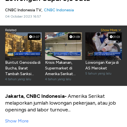
CNBC Indonesia TV,
CNBC Indonesia
04 October 2023 16:57
Related
Show More
01:07
01:09
01:03
Buntut Genosida di
Krisis Makanan,
Lowongan Kerja di
Bucha, Barat
Supermarket di
AS Meroket
Tambah Sanksi
Amerika Serikat
5 tahun yang lalu
Rusia
4 tahun yang lalu
Mulai Kosong
4 tahun yang lalu
Jakarta, CNBC Indonesia-
Amerika Serikat
melaporkan jumlah lowongan pekerjaan, atau job
openings and labor turnove...
Show More