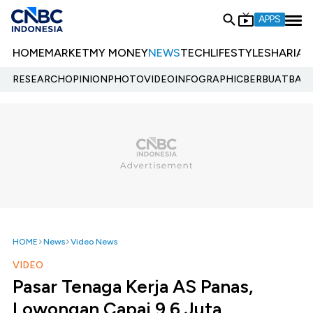
APPS
HOME
MARKET
MY MONEY
NEWS
TECH
LIFESTYLE
SHARIA
E
RESEARCH
OPINION
PHOTO
VIDEO
INFOGRAPHIC
BERBUATBAIK.
HOME
News
Video News
VIDEO
Pasar Tenaga Kerja AS Panas,
Lowongan Capai 9,6 Juta