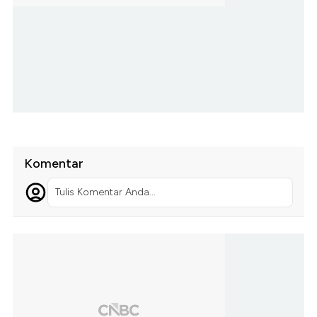
Komentar
Tulis Komentar Anda...