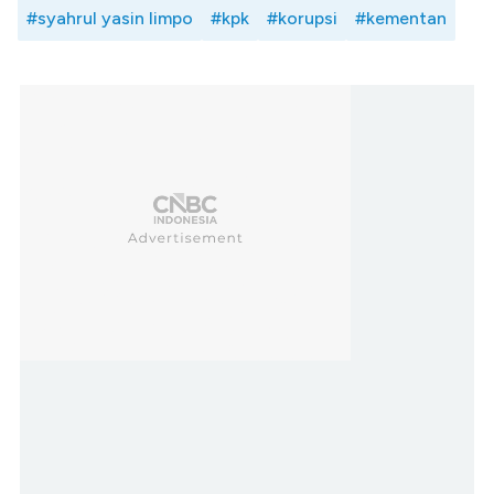
#syahrul yasin limpo
#kpk
#korupsi
#kementan