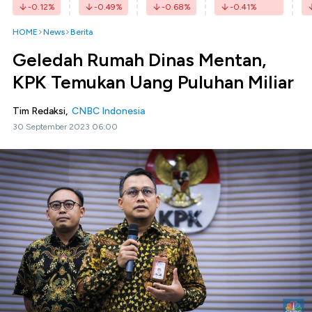
-0.12
%
-0.49
%
-0.68
%
-0.41
%
HOME
News
Berita
Geledah Rumah Dinas Mentan,
KPK Temukan Uang Puluhan Miliar
Tim Redaksi,
CNBC Indonesia
30 September 2023 06:00