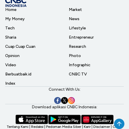
Home
Market
My Money
News
Tech
Lifestyle
Sharia
Entrepreneur
Cuap Cuap Cuan
Research
Opinion
Photo
Video
Infographic
Berbuatbaik.id
CNBC TV
Index
Connect With Us:
Download aplikasi CNBC Indonesia:
Tentang Kami
|
Redaksi
|
Pedoman Media Siber
|
Karir
|
Disclaimer
|
CNBC