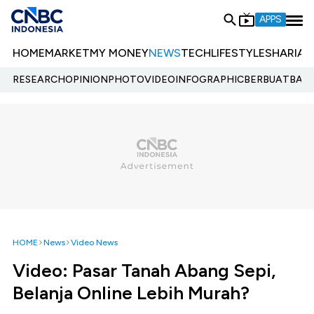
APPS
HOME
MARKET
MY MONEY
NEWS
TECH
LIFESTYLE
SHARIA
E
RESEARCH
OPINION
PHOTO
VIDEO
INFOGRAPHIC
BERBUATBAIK.
HOME
News
Video News
Video: Pasar Tanah Abang Sepi,
Belanja Online Lebih Murah?