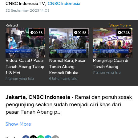
CNBC Indonesia TV,
CNBC Indonesia
22 September 2023 14:02
Related
Show More
00:58
00:58
07:38
Video: Catat! Pasar
Normal Baru, Pasar
Mengintip Cuan di
Tanah Abang Tutup
Tanah Abang
Tanah Abang
1-8 Mei
Kembali Dibuka
7 tahun yang lalu
4 tahun yang lalu
6 tahun yang lalu
Jakarta, CNBC Indonesia -
Ramai dan penuh sesak
pengunjung seakan sudah menjadi ciri khas dari
pasar Tanah Abang p...
Show More