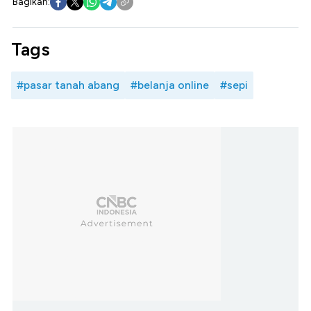
Bagikan:
Tags
#pasar tanah abang
#belanja online
#sepi