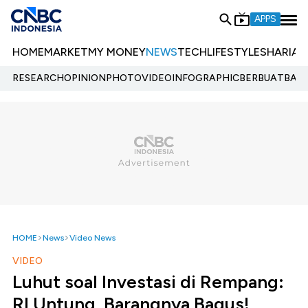
APPS
HOME
MARKET
MY MONEY
NEWS
TECH
LIFESTYLE
SHARIA
E
RESEARCH
OPINION
PHOTO
VIDEO
INFOGRAPHIC
BERBUATBAIK.
HOME
News
Video News
VIDEO
Luhut soal Investasi di Rempang:
RI Untung, Barangnya Bagus!