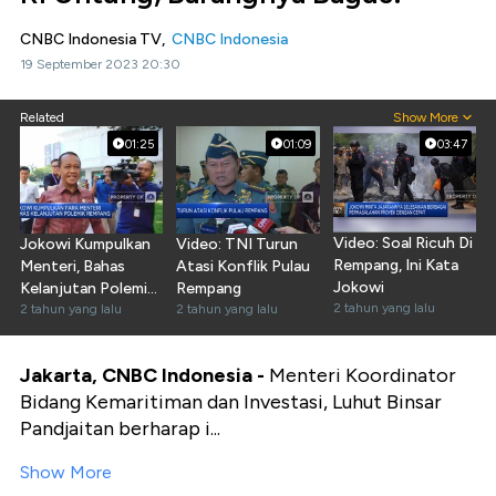
CNBC Indonesia TV,
CNBC Indonesia
19 September 2023 20:30
Related
Show More
01:25
01:09
03:47
Video: Soal Ricuh Di
Jokowi Kumpulkan
Video: TNI Turun
Rempang, Ini Kata
Menteri, Bahas
Atasi Konflik Pulau
Jokowi
Kelanjutan Polemik
Rempang
2 tahun yang lalu
Rempang
2 tahun yang lalu
2 tahun yang lalu
Jakarta, CNBC Indonesia -
Menteri Koordinator
Bidang Kemaritiman dan Investasi, Luhut Binsar
Pandjaitan berharap i...
Show More