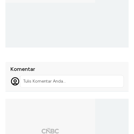
Komentar
Tulis Komentar Anda...