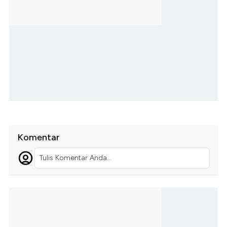
Komentar
Tulis Komentar Anda...