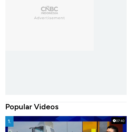
Popular Videos
1.
07:40