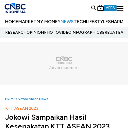
APPS
HOME
MARKET
MY MONEY
NEWS
TECH
LIFESTYLE
SHARIA
E
RESEARCH
OPINION
PHOTO
VIDEO
INFOGRAPHIC
BERBUATBAIK.
HOME
News
Video News
KTT ASEAN 2023
Jokowi Sampaikan Hasil
Kesepakatan KTT ASEAN 2023