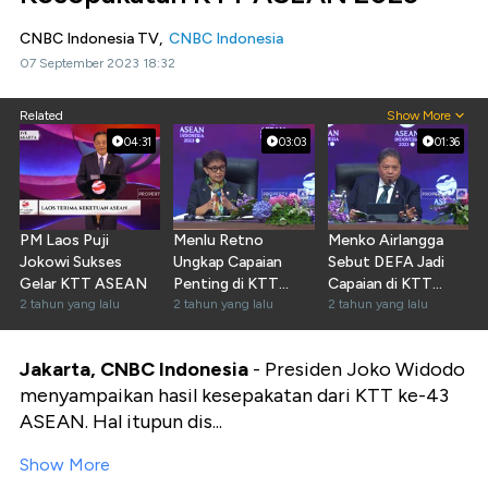
CNBC Indonesia TV,
CNBC Indonesia
07 September 2023 18:32
Related
Show More
04:31
03:03
01:36
PM Laos Puji
Menlu Retno
Menko Airlangga
Jokowi Sukses
Ungkap Capaian
Sebut DEFA Jadi
Gelar KTT ASEAN
Penting di KTT
Capaian di KTT
2 tahun yang lalu
ASEAN 2023
2 tahun yang lalu
ASEAN 2023
2 tahun yang lalu
Jakarta, CNBC Indonesia
- Presiden Joko Widodo
menyampaikan hasil kesepakatan dari KTT ke-43
ASEAN. Hal itupun dis...
Show More