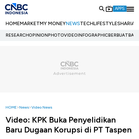
APPS
HOME
MARKET
MY MONEY
NEWS
TECH
LIFESTYLE
SHARIA
E
RESEARCH
OPINION
PHOTO
VIDEO
INFOGRAPHIC
BERBUATBAIK.
HOME
News
Video News
Video: KPK Buka Penyelidikan
Baru Dugaan Korupsi di PT Taspen