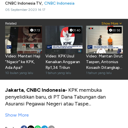
CNBC Indonesia TV,
CNBC Indonesia
05 September 2023 14:17
Related
Show More
01:13
01:40
00:58
Video: Menteri Haji
Video: KPK Usul
Video: Mantan Dirut
"Ngacir" ke KPK,
Kenaikan Anggaran
Taspen, Antonius
Ada Apa?
Rp1,34 Triliun
Kosasih Ditangkap
10 bulan yang lalu
1 tahun yang lalu
KPK
1 tahun yang lalu
Jakarta, CNBC Indonesia-
KPK membuka
penyelidikan baru, di PT Dana Tabungan dan
Asuransi Pegawai Negeri atau Taspe...
Show More