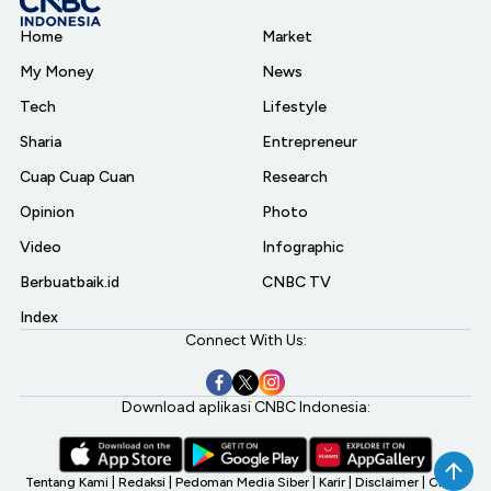
Home
Market
My Money
News
Tech
Lifestyle
Sharia
Entrepreneur
Cuap Cuap Cuan
Research
Opinion
Photo
Video
Infographic
Berbuatbaik.id
CNBC TV
Index
Connect With Us:
Download aplikasi CNBC Indonesia:
Tentang Kami
|
Redaksi
|
Pedoman Media Siber
|
Karir
|
Disclaimer
|
CNBC