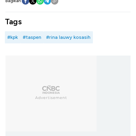
Bagikan:
Tags
#kpk
#taspen
#rina lauwy kosasih