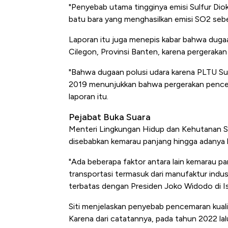
Alas Kaki T
"Penyebab utama tingginya emisi Sulfur Dio
batu bara yang menghasilkan emisi SO2 sebes
Laporan itu juga menepis kabar bahwa dugaan
Cilegon, Provinsi Banten, karena pergerakan
"Bahwa dugaan polusi udara karena PLTU Sur
2019 menunjukkan bahwa pergerakan pencema
laporan itu.
Pejabat Buka Suara
Menteri Lingkungan Hidup dan Kehutanan Si
disebabkan kemarau panjang hingga adanya 
"Ada beberapa faktor antara lain kemarau pan
transportasi termasuk dari manufaktur indust
terbatas dengan Presiden Joko Widodo di Is
Siti menjelaskan penyebab pencemaran kuali
Karena dari catatannya, pada tahun 2022 lal