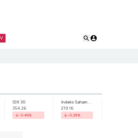
TV
IDX 30
Indeks Saham Syariah Indonesia
354.26
219.16
-0.46
%
-0.29
%