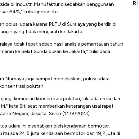
umbuh Double Digit
RI
ksida di Industri Manufaktur disebabkan penggunaan
ar 64%," tulis laporan itu.
 polusi udara karena PLTU di Suralaya yang berdiri di
 angin yang tidak mengarah ke Jakarta.
alaya tidak tepat sebab hasil analisis pemantauan tahun
ran ke Selat Sunda bukan ke Jakarta," tulis pada
ti Nurbaya juga sempat menjelaskan, polusi udara
konsentrasi polutan.
jang, kemudian konsentrasi polutan, lalu ada emisi dari
ri," kata Siti saat memberikan keterangan usai rapat
tana Negara, Jakarta, Senin (14/8/2023).
tas udara ini disebabkan oleh kendaraan bermotor.
u itu ada 24,5 juta kendaraan bermotor dan 19,2 juta di