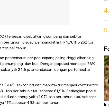
4.
5.
(CO) terbesar, disebutkan disumbang dari sektor
 per tahun, disusul pembangkit listrik 1,76% 5.252 ton
F
8 ton per tahun.
n pencemaran per penumpang paling tinggi dibanding
mobil penumpang, dan bus. Dengan populasi mencapai 78%
ta sebanyak 24,5 juta kendaraan, dengan pertumbuhan
ida (SO2), sektor industri manufaktur menjadi kontributor
631 ton per tahun atau sebesar 61,9%. Sedangkan posisi
i industri energi yaitu 1.071 ton per tahun atau sebesar
ya 11% sebesar 493 ton per tahun.
 Kubur! Bisnis Furniture &
Industri Susu Jadi Bintan