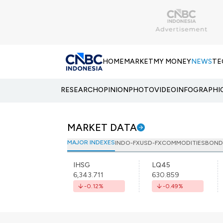
HOME
MARKET
MY MONEY
NEWS
TE
RESEARCH
OPINION
PHOTO
VIDEO
INFOGRAPHI
MARKET DATA
MAJOR INDEXES
INDO-FX
USD-FX
COMMODITIES
BOND
IHSG
LQ45
6,343.711
630.859
-0.12
%
-0.49
%