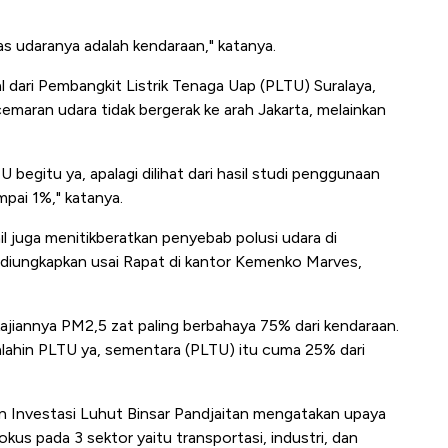
 udaranya adalah kendaraan," katanya.
l dari Pembangkit Listrik Tenaga Uap (PLTU) Suralaya,
ncemaran udara tidak bergerak ke arah Jakarta, melainkan
 begitu ya, apalagi dilihat dari hasil studi penggunaan
mpai 1%," katanya.
l juga menitikberatkan penyebab polusi udara di
i diungkapkan usai Rapat di kantor Kemenko Marves,
 kajiannya PM2,5 zat paling berbahaya 75% dari kendaraan.
lahin PLTU ya, sementara (PLTU) itu cuma 25% dari
n Investasi Luhut Binsar Pandjaitan mengatakan upaya
kus pada 3 sektor yaitu transportasi, industri, dan