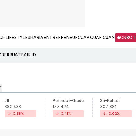
CH
LIFESTYLE
SHARIA
ENTREPRENEUR
CUAP CUAP CUAN
CNBC 
C
BERBUATBAIK.ID
S
JII
Pefindo i-Grade
Sri-Kehati
380.533
157.424
307.881
-0.68
%
-0.41
%
-0.02
%