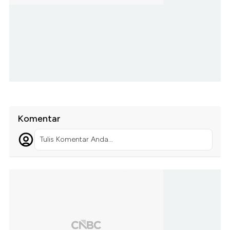
Komentar
Tulis Komentar Anda...