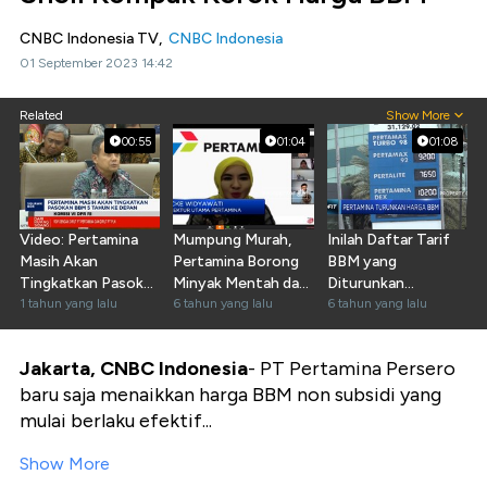
CNBC Indonesia TV,
CNBC Indonesia
01 September 2023 14:42
Related
Show More
00:55
01:04
01:08
Video: Pertamina
Mumpung Murah,
Inilah Daftar Tarif
Masih Akan
Pertamina Borong
BBM yang
Tingkatkan Pasokan
Minyak Mentah dan
Diturunkan
BBM 5 Tahun Ke
1 tahun yang lalu
BBM
6 tahun yang lalu
Pertamina
6 tahun yang lalu
Depan
Jakarta, CNBC Indonesia
- PT Pertamina Persero
baru saja menaikkan harga BBM non subsidi yang
mulai berlaku efektif...
Show More