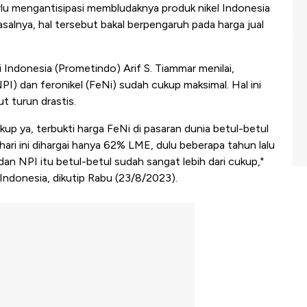
lu mengantisipasi membludaknya produk nikel Indonesia
Pasalnya, hal tersebut bakal berpengaruh pada harga jual
Indonesia (Prometindo) Arif S. Tiammar menilai,
NPI) dan feronikel (FeNi) sudah cukup maksimal. Hal ini
t turun drastis.
up ya, terbukti harga FeNi di pasaran dunia betul-betul
hari ini dihargai hanya 62% LME, dulu beberapa tahun lalu
dan NPI itu betul-betul sudah sangat lebih dari cukup,"
donesia, dikutip Rabu (23/8/2023).