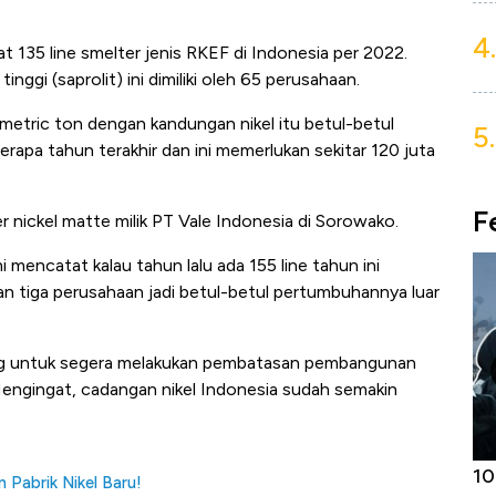
4.
t 135 line smelter jenis RKEF di Indonesia per 2022.
nggi (saprolit) ini dimiliki oleh 65 perusahaan.
a metric ton dengan kandungan nikel itu betul-betul
5.
erapa tahun terakhir dan ini memerlukan sekitar 120 juta
F
nickel matte milik PT Vale Indonesia di Sorowako.
mi mencatat kalau tahun lalu ada 155 line tahun ini
n tiga perusahaan jadi betul-betul pertumbuhannya luar
ong untuk segera melakukan pembatasan pembangunan
 Mengingat, cadangan nikel Indonesia sudah semakin
Harga
Adu Panas Kinerja Emiten Minyak RI,
10
Pabrik Nikel Baru!