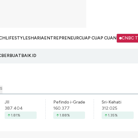
CH
LIFESTYLE
SHARIA
ENTREPRENEUR
CUAP CUAP CUAN
CNBC 
C
BERBUATBAIK.ID
S
JII
Pefindo i-Grade
Sri-Kehati
387.404
160.377
312.025
1.81
%
1.88
%
1.35
%