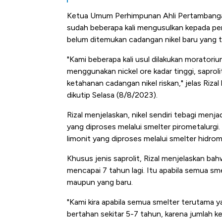
Tembaga Terbang ke Zona B
Ketua Umum Perhimpunan Ahli Pertambangan
sudah beberapa kali mengusulkan kepada pem
belum ditemukan cadangan nikel baru yang te
"Kami beberapa kali usul dilakukan morator
menggunakan nickel ore kadar tinggi, saprolit
ketahanan cadangan nikel riskan," jelas Riz
dikutip Selasa (8/8/2023).
Rizal menjelaskan, nikel sendiri tebagi menjad
yang diproses melalui smelter pirometalurgi.
limonit yang diproses melalui smelter hidrom
Khusus jenis saprolit, Rizal menjelaskan ba
mencapai 7 tahun lagi. Itu apabila semua sme
maupun yang baru.
"Kami kira apabila semua smelter terutama y
bertahan sekitar 5-7 tahun, karena jumlah k