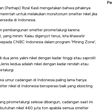
erbahaya
Mana yang Cuannya Paling Menyala?
Pe
 (Perhapi) Rizal Kasli mengatakan bahwa pihaknya
erintah untuk melakukan moratorium smelter nikel jika
rsedia di Indonesia.
ium pembangunan smelter pirometalurgi karena
, yang minim. Kalau digenjot terus, kita khawatir
al kepada CNBC Indonesia dalam program 'Mining Zone',
i dua jenis yakni nikel dengan kadar tinggi atau saprolit
 Jenis kedua adalah nikel dengan kadar rendah atau
etalurgi.
hwa umur cadangan di Indonesia paling lama hanya
lter nikel di Indonesia beroperasi baik yang eksisting
ang pirometalurgi selesai dibangun, cadangan saat ini
ebutuhan nikel 460 juta ton apabila semua smelter