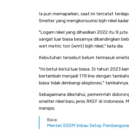
Ia pun memaparkan, saat ini tercatat terdapa
Smelter yang mengkonsumsi bijih nikel kadar ti
"Logam nikel yang dihasilkan 2022 itu 9 jut
sangat luar biasa besarnya dibandingkan beb
wet metric ton (wmt) bijih nikel," kata dia.
Kebutuhan tersebut belum termasuk smelter 
"Ini betul-betul luar biasa. Di tahun 2023 ka
bertambah menjadi 179 line dengan tambaha
biasa tidak diimbangi eksplorasi," tambahnya.
Sebagaimana diketahui, pemerintah didor
smelter nikel baru jenis RKEF di Indonesia.
menipis.
Baca:
Kongo Tutup Keran Ekspor, 
Menteri ESDM Imbau Setop Pembangunan 