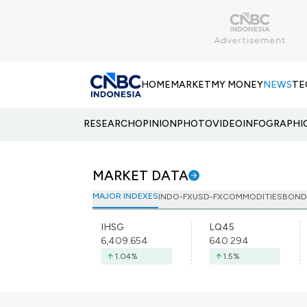
HOME
MARKET
MY MONEY
NEWS
TE
RESEARCH
OPINION
PHOTO
VIDEO
INFOGRAPHI
MARKET DATA
MAJOR INDEXES
INDO-FX
USD-FX
COMMODITIES
BOND
IHSG
LQ45
6,409.654
640.294
1.04
%
1.5
%