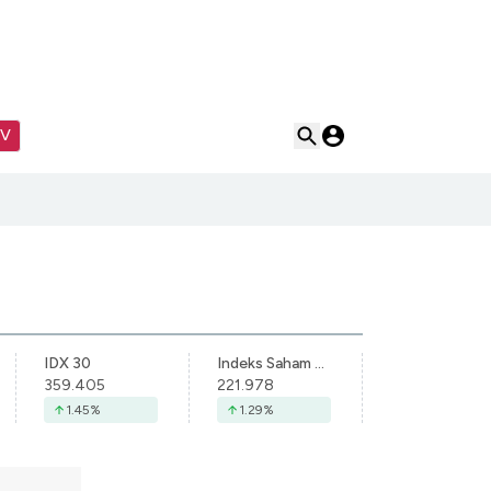
TV
IDX 30
Indeks Saham Syariah Indonesia
359.405
221.978
1.45
%
1.29
%