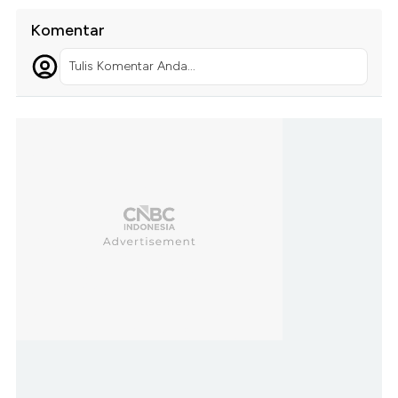
Komentar
Tulis Komentar Anda...