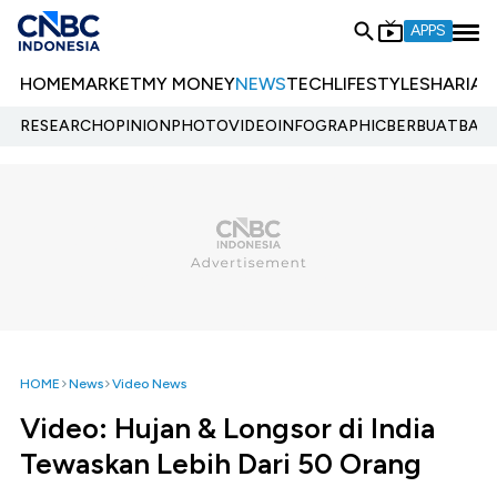
APPS
HOME
MARKET
MY MONEY
NEWS
TECH
LIFESTYLE
SHARIA
E
RESEARCH
OPINION
PHOTO
VIDEO
INFOGRAPHIC
BERBUATBAIK.
HOME
News
Video News
Video: Hujan & Longsor di India
Tewaskan Lebih Dari 50 Orang