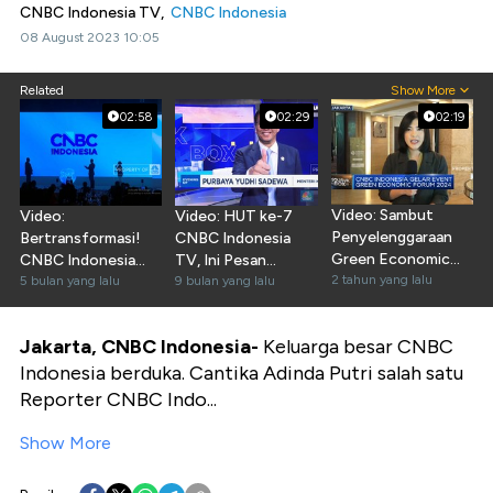
CNBC Indonesia TV,
CNBC Indonesia
08 August 2023 10:05
Related
Show More
02:58
02:29
02:19
Video: Sambut
Video:
Video: HUT ke-7
Penyelenggaraan
Bertransformasi!
CNBC Indonesia
Green Economic
CNBC Indonesia
TV, Ini Pesan
Forum 2024
2 tahun yang lalu
Resmi Ganti Logo
5 bulan yang lalu
Menkeu Purbaya
9 bulan yang lalu
Jakarta, CNBC Indonesia-
Keluarga besar CNBC
Indonesia berduka. Cantika Adinda Putri salah satu
Reporter CNBC Indo...
Show More