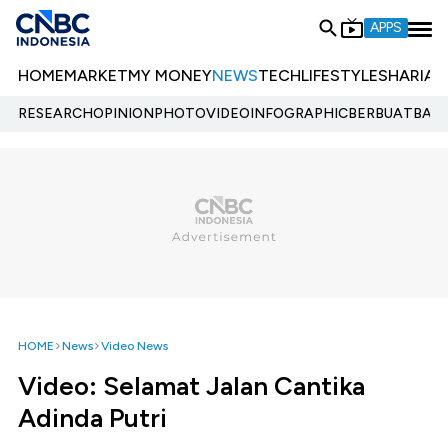
APPS
HOME
MARKET
MY MONEY
NEWS
TECH
LIFESTYLE
SHARIA
E
RESEARCH
OPINION
PHOTO
VIDEO
INFOGRAPHIC
BERBUATBAIK.
HOME
News
Video News
Video: Selamat Jalan Cantika
Adinda Putri