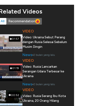
Related Videos
All
Recommendation
VIDEO
Video: Ukraina Sebut Perang
01:57
dengan Rusia Selesai Sebelum
Musim Dingin
News
2 bulan yang lalu
VIDEO
Video: Rusia Lancarkan
01:19
Serangan Udara Terbesar ke
Ukraina
News
2 bulan yang lalu
VIDEO
00:52
Video: Rusia Serang Ibu Kota
Ukraina, 20 Orang Hilang