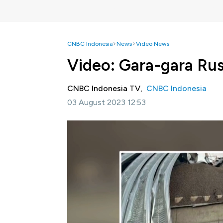
CNBC Indonesia
News
Video News
Video: Gara-gara Ru
CNBC Indonesia TV,
CNBC Indonesia
03 August 2023 12:53
Jakarta, CNBC Indonesia
- Rusia membomb
seberang sungai Danube pada Rabu 2 Juli wakt
Simak informasi selengkapnya dalam progra
Ini.
Bagikan: