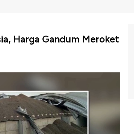
sia, Harga Gandum Meroket
ardir pelabuhan pedalaman utama Ukraina, Izmail di
u setempat. Akibatnya harga biji-bijian global naik.
m Profit di CNBC Indonesia (Kamis, 03/08/2023) Berikut