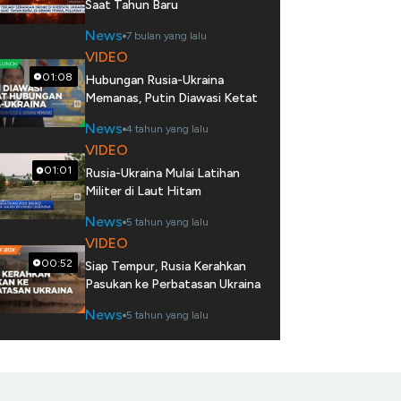
Saat Tahun Baru
News
7 bulan yang lalu
VIDEO
01:08
Hubungan Rusia-Ukraina
Memanas, Putin Diawasi Ketat
News
4 tahun yang lalu
VIDEO
01:01
Rusia-Ukraina Mulai Latihan
Militer di Laut Hitam
News
5 tahun yang lalu
VIDEO
00:52
Siap Tempur, Rusia Kerahkan
Pasukan ke Perbatasan Ukraina
News
5 tahun yang lalu