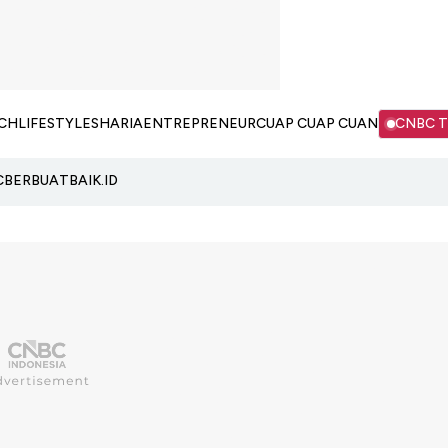
CH
LIFESTYLE
SHARIA
ENTREPRENEUR
CUAP CUAP CUAN
CNBC 
C
BERBUATBAIK.ID