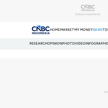
HOME
MARKET
MY MONEY
NEWS
TE
RESEARCH
OPINION
PHOTO
VIDEO
INFOGRAPHI