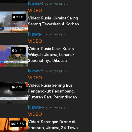
News
2 bulan yang lalu
VIDEO
01:11
Video: Rusia-Ukraina Saling
Serang Tewaskan 4 Korban
News
3 bulan yang lalu
VIDEO
Video: Rusia Klaim Kuasai
01:24
Wilayah Ukraina, Luhansk
Sepenuhnya Dikuasai
News
3 bulan yang lalu
VIDEO
Video: Rusia Serang Bus
01:28
Pengangkut Penambang,
Putaran Baru Perundingan
News
6 bulan yang lalu
VIDEO
Video: Serangan Drone di
03:36
Kherson, Ukraina, 24 Tewas