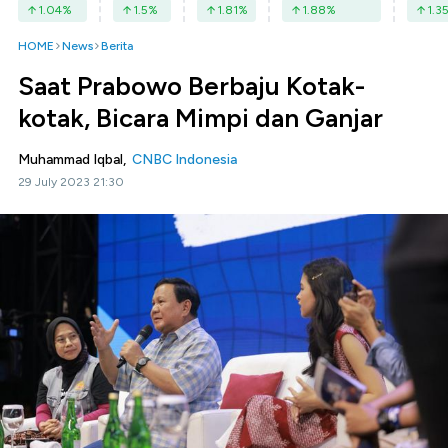
1.04
%
1.5
%
1.81
%
1.88
%
1.3
HOME
News
Berita
Saat Prabowo Berbaju Kotak-
kotak, Bicara Mimpi dan Ganjar
Muhammad Iqbal,
CNBC Indonesia
29 July 2023 21:30