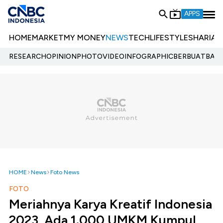
APPS
HOME
MARKET
MY MONEY
NEWS
TECH
LIFESTYLE
SHARIA
E
RESEARCH
OPINION
PHOTO
VIDEO
INFOGRAPHIC
BERBUATBAIK.
HOME
News
Foto News
FOTO
Meriahnya Karya Kreatif Indonesia
2023, Ada 1.000 UMKM Kumpul