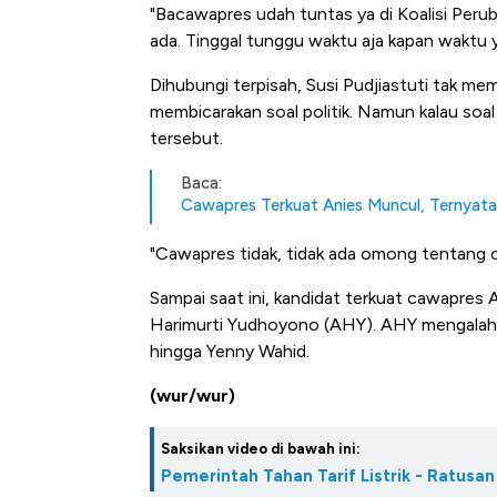
"Bacawapres udah tuntas ya di Koalisi Per
ada. Tinggal tunggu waktu aja kapan waktu 
Dihubungi terpisah, Susi Pudjiastuti tak 
membicarakan soal politik. Namun kalau soa
tersebut.
Baca:
Cawapres Terkuat Anies Muncul, Ternyat
"Cawapres tidak, tidak ada omong tentang c
Sampai saat ini, kandidat terkuat cawapre
Harimurti Yudhoyono (AHY). AHY mengalahk
hingga Yenny Wahid.
(wur/wur)
Saksikan video di bawah ini:
Pemerintah Tahan Tarif Listrik - Ratusa