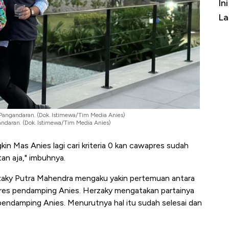
Harga
Bukan AS, Ini 15 Pemerintah dengan
In
erbahaya
Belanja Terbesar di Dunia
La
 Pangandaran. (Dok. Istimewa/Tim Media Anies)
andaran. (Dok. Istimewa/Tim Media Anies)
in Mas Anies lagi cari kriteria 0 kan cawapres sudah
an aja," imbuhnya.
rzaky Putra Mahendra mengaku yakin pertemuan antara
res pendamping Anies. Herzaky mengatakan partainya
ndamping Anies. Menurutnya hal itu sudah selesai dan