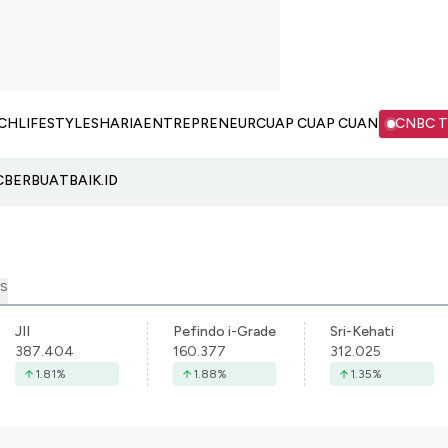
CH
LIFESTYLE
SHARIA
ENTREPRENEUR
CUAP CUAP CUAN
CNBC 
C
BERBUATBAIK.ID
S
JII
Pefindo i-Grade
Sri-Kehati
387.404
160.377
312.025
1.81
%
1.88
%
1.35
%