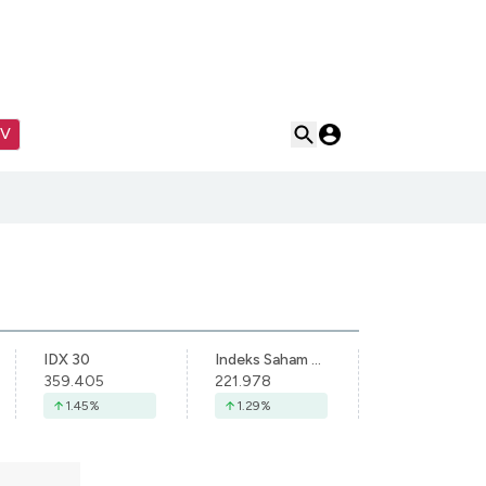
TV
IDX 30
Indeks Saham Syariah Indonesia
359.405
221.978
1.45
%
1.29
%