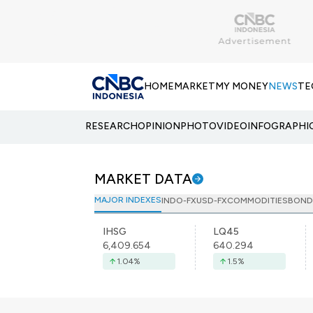
HOME
MARKET
MY MONEY
NEWS
TE
RESEARCH
OPINION
PHOTO
VIDEO
INFOGRAPHI
MARKET DATA
MAJOR INDEXES
INDO-FX
USD-FX
COMMODITIES
BOND
IHSG
LQ45
6,409.654
640.294
1.04
%
1.5
%