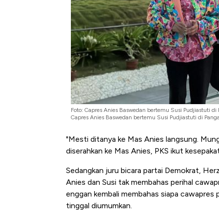
Kongo Tutup Keran Ekspor, 
Tembaga Terbang ke Zona B
Foto: Capres Anies Baswedan bertemu Susi Pudjiastuti di
Capres Anies Baswedan bertemu Susi Pudjiastuti di Pang
"Mesti ditanya ke Mas Anies langsung. Mungk
diserahkan ke Mas Anies, PKS ikut kesepakat
Sedangkan juru bicara partai Demokrat, He
Anies dan Susi tak membahas perihal cawap
enggan kembali membahas siapa cawapres pe
tinggal diumumkan.