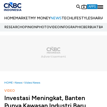
APPS
HOME
MARKET
MY MONEY
NEWS
TECH
LIFESTYLE
SHARIA
E
RESEARCH
OPINION
PHOTO
VIDEO
INFOGRAPHIC
BERBUATBAIK.
HOME
News
Video News
VIDEO
Investasi Meningkat, Banten
Punya Kawasan Industri Baru