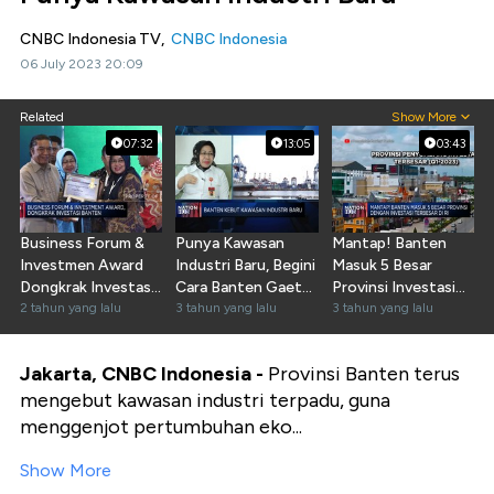
CNBC Indonesia TV,
CNBC Indonesia
06 July 2023 20:09
Related
Show More
07:32
13:05
03:43
Business Forum &
Punya Kawasan
Mantap! Banten
Investmen Award
Industri Baru, Begini
Masuk 5 Besar
Dongkrak Investasi
Cara Banten Gaet
Provinsi Investasi
Banten
2 tahun yang lalu
Investor
3 tahun yang lalu
Tertinggi
3 tahun yang lalu
Jakarta, CNBC Indonesia -
Provinsi Banten terus
mengebut kawasan industri terpadu, guna
menggenjot pertumbuhan eko...
Show More