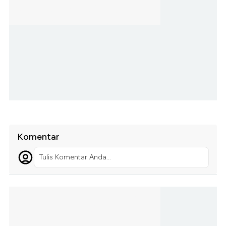
Komentar
Tulis Komentar Anda...