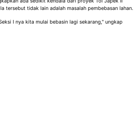
pkan ada sedikit kendala dari proyek Tol Japek II
la tersebut tidak lain adalah masalah pembebasan lahan.
Seksi I nya kita mulai bebasin lagi sekarang," ungkap