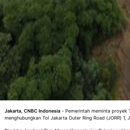
Foto: Mobil mentasi di lalan Tol Jakarta-Cikampek (Japek) II Selatan Segm
Jakarta, CNBC Indonesia
- Pemerintah meminta proyek To
menghubungkan Tol Jakarta Outer Ring Road (JORR) 1, J