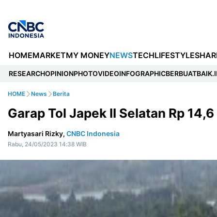
HOME
MARKET
MY MONEY
NEWS
TECH
LIFESTYLE
SHAR
RESEARCH
OPINION
PHOTO
VIDEO
INFOGRAPHIC
BERBUATBAIK.I
HOME
News
Berita
Garap Tol Japek II Selatan Rp 14,
Martyasari Rizky,
CNBC Indonesia
Rabu, 24/05/2023 14:38 WIB