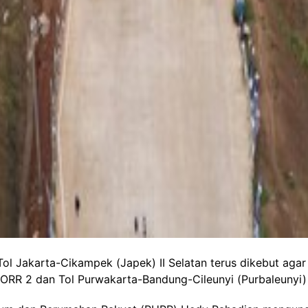
en Sadang-Kutanegara, Jawa Barata, Senin (26/12/2022). (CNBC Indonesia/Andrea
l Jakarta-Cikampek (Japek) II Selatan terus dikebut agar s
ORR 2 dan Tol Purwakarta-Bandung-Cileunyi (Purbaleunyi) 