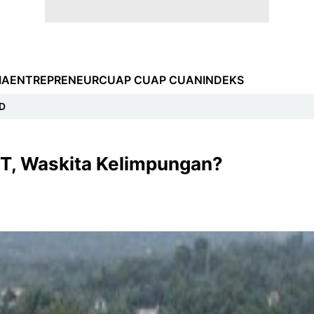
IA
ENTREPRENEUR
CUAP CUAP CUAN
INDEKS
D
6 T, Waskita Kelimpungan?