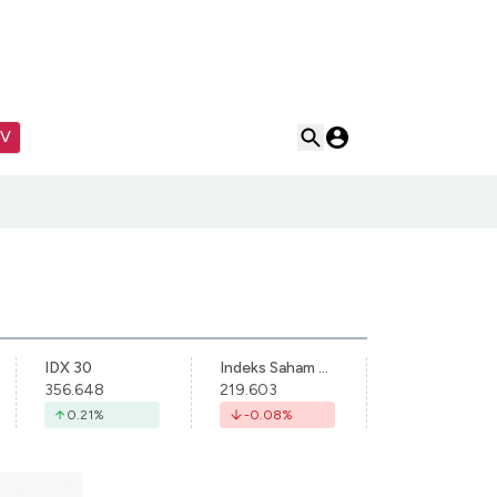
TV
IDX 30
Indeks Saham Syariah Indonesia
356.648
219.603
0.21
%
-0.08
%