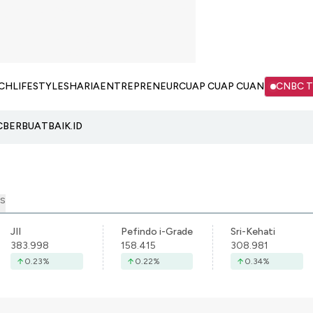
CH
LIFESTYLE
SHARIA
ENTREPRENEUR
CUAP CUAP CUAN
CNBC 
C
BERBUATBAIK.ID
S
JII
Pefindo i-Grade
Sri-Kehati
383.998
158.415
308.981
0.23
%
0.22
%
0.34
%