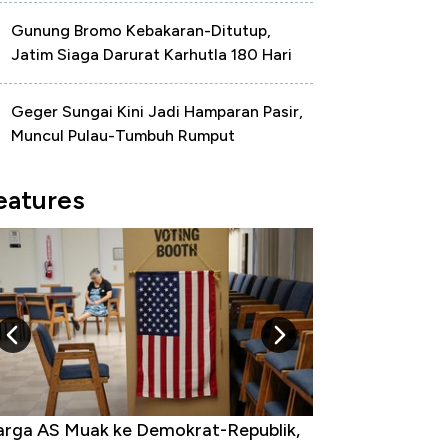
Gunung Bromo Kebakaran-Ditutup,
Jatim Siaga Darurat Karhutla 180 Hari
Geger Sungai Kini Jadi Hamparan Pasir,
Muncul Pulau-Tumbuh Rumput
eatures
rga AS Muak ke Demokrat-Republik,
Tak Perlu Bom Nu