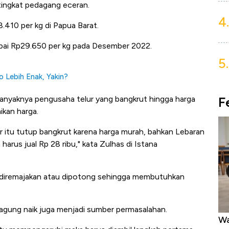
 tingkat pedagang eceran.
4.
8.410 per kg di Papua Barat.
apai Rp29.650 per kg pada Desember 2022.
5.
o Lebih Enak, Yakin?
F
nyaknya pengusaha telur yang bangkrut hingga harga
ikan harga.
ur itu tutup bangkrut karena harga murah, bahkan Lebaran
 harus jual Rp 28 ribu," kata Zulhas di Istana
am diremajakan atau dipotong sehingga membutuhkan
agung naik juga menjadi sumber permasalahan.
Harga Emas Mengamuk 4% dalam 24
Wa