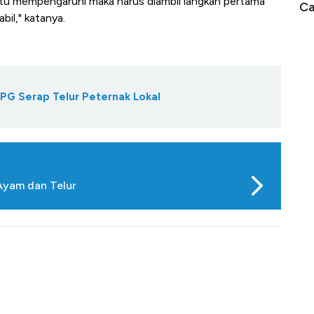
 itu mempengaruhi maka harus diambil langkah pertama
Jam, ke Level Tertinggi 50 Hari!
Ca
bil," katanya.
PG Serap Telur Peternak Lokal
Ayam dan Telur