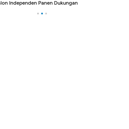
lon Independen Panen Dukungan
yang Bikin Dunia