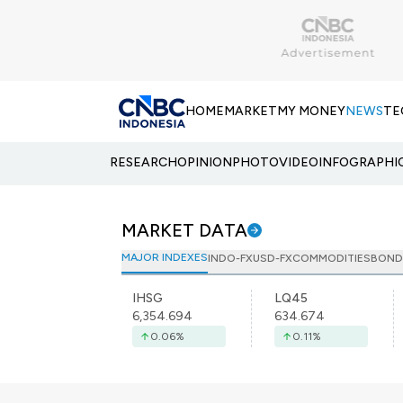
HOME
MARKET
MY MONEY
NEWS
TE
RESEARCH
OPINION
PHOTO
VIDEO
INFOGRAPHI
MARKET DATA
MAJOR INDEXES
INDO-FX
USD-FX
COMMODITIES
BOND
IHSG
LQ45
6,354.694
634.674
0.06
%
0.11
%