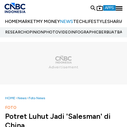
APPS
HOME
MARKET
MY MONEY
NEWS
TECH
LIFESTYLE
SHARIA
E
RESEARCH
OPINION
PHOTO
VIDEO
INFOGRAPHIC
BERBUATBAIK.
HOME
News
Foto News
FOTO
Potret Luhut Jadi 'Salesman' di
China