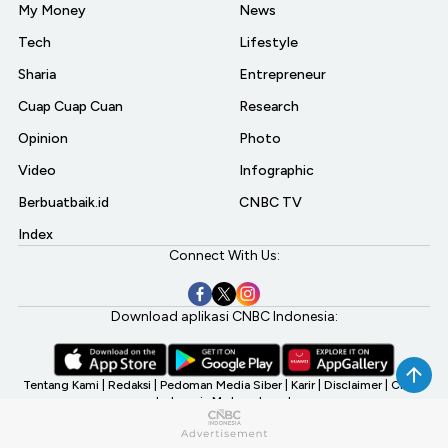
My Money
News
Tech
Lifestyle
Sharia
Entrepreneur
Cuap Cuap Cuan
Research
Opinion
Photo
Video
Infographic
Berbuatbaik.id
CNBC TV
Index
Connect With Us:
Download aplikasi CNBC Indonesia:
Tentang Kami
|
Redaksi
|
Pedoman Media Siber
|
Karir
|
Disclaimer
|
CNBC
Indonesia My Investment
©2026 CNBC Indonesia, A Transmedia Company