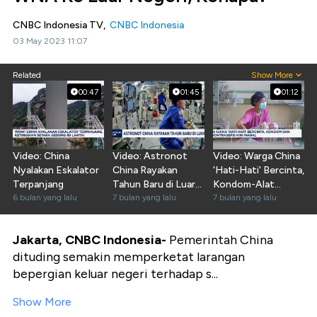
CNBC Indonesia TV,
CNBC Indonesia
03 May 2023 11:07
Related
Show More
00:47
01:45
01:12
Video: China
Video: Astronot
Video: Warga China
Nyalakan Eskalator
China Rayakan
'Hati-Hati' Bercinta,
Terpanjang
Tahun Baru di Luar
Kondom-Alat
6 bulan yang lalu
Angkasa
7 bulan yang lalu
Kontrasepsi Mahal
7 bulan yang lalu
Jakarta, CNBC Indonesia-
Pemerintah China
dituding semakin memperketat larangan
bepergian keluar negeri terhadap s...
Show More