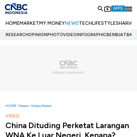
APPS
HOME
MARKET
MY MONEY
NEWS
TECH
LIFESTYLE
SHARIA
E
RESEARCH
OPINION
PHOTO
VIDEO
INFOGRAPHIC
BERBUATBAIK.
HOME
News
Video News
VIDEO
China Dituding Perketat Larangan
WNA Ke Luar Negeri, Kenapa?