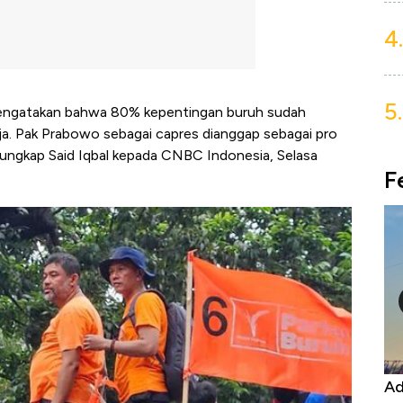
4.
5.
mengatakan bahwa 80% kepentingan buruh sudah
a. Pak Prabowo sebagai capres dianggap sebagai pro
ungkap Said Iqbal kepada CNBC Indonesia, Selasa
F
Harga
Adu Panas Kinerja Emiten Minyak RI,
10