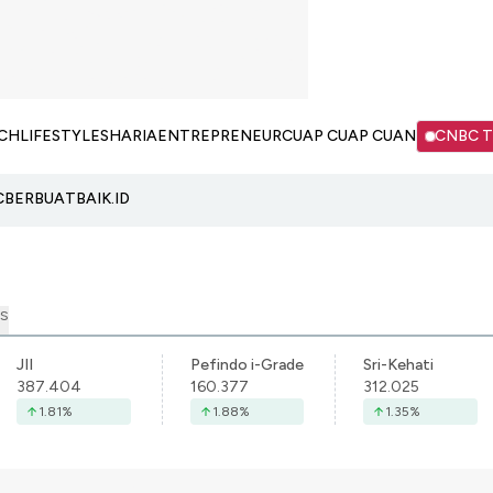
CH
LIFESTYLE
SHARIA
ENTREPRENEUR
CUAP CUAP CUAN
CNBC 
C
BERBUATBAIK.ID
S
JII
Pefindo i-Grade
Sri-Kehati
387.404
160.377
312.025
1.81
%
1.88
%
1.35
%