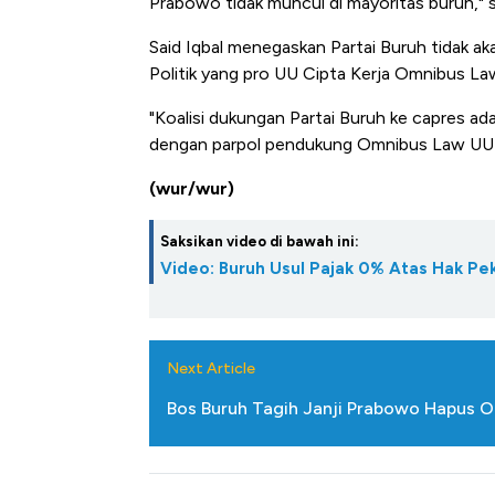
Prabowo tidak muncul di mayoritas buruh," 
Said Iqbal menegaskan Partai Buruh tidak a
Politik yang pro UU Cipta Kerja Omnibus La
"Koalisi dukungan Partai Buruh ke capres adal
dengan parpol pendukung Omnibus Law UU C
(wur/wur)
Saksikan video di bawah ini:
Video: Buruh Usul Pajak 0% Atas Hak Pe
Next Article
Bos Buruh Tagih Janji Prabowo Hapus O