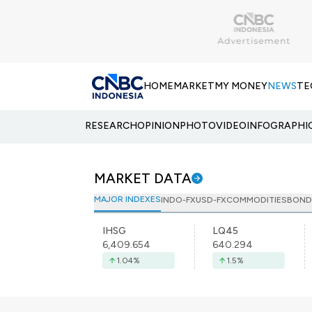
HOME
MARKET
MY MONEY
NEWS
TE
RESEARCH
OPINION
PHOTO
VIDEO
INFOGRAPHI
MARKET DATA
MAJOR INDEXES
INDO-FX
USD-FX
COMMODITIES
BOND
IHSG
LQ45
6,409.654
640.294
1.04
%
1.5
%