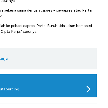
sebutnya.
kan bekerja sama dengan capres - cawapres atau Partai
w.
ah ke pribadi capres. Partai Buruh tidak akan berkoalisi
ipta Kerja," serunya.
kerja
utsourcing