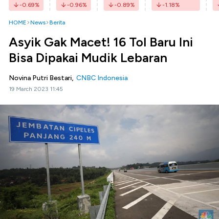
-0.69
%
-0.96
%
-0.89
%
-1.18
%
HOME
News
Berita
Asyik Gak Macet! 16 Tol Baru Ini
Bisa Dipakai Mudik Lebaran
Novina Putri Bestari,
CNBC Indonesia
19 March 2023 11:45