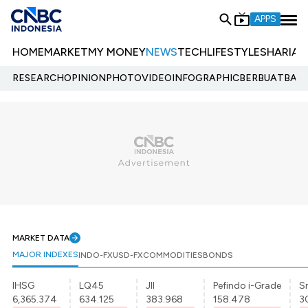
APPS
HOME
MARKET
MY MONEY
NEWS
TECH
LIFESTYLE
SHARIA
E
RESEARCH
OPINION
PHOTO
VIDEO
INFOGRAPHIC
BERBUATBAIK.
MARKET DATA
MAJOR INDEXES
INDO-FX
USD-FX
COMMODITIES
BONDS
IHSG
LQ45
JII
Pefindo i-Grade
Sr
6,365.374
634.125
383.968
158.478
3