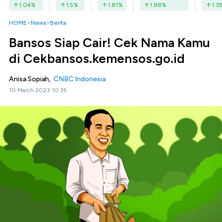
1.04
%
1.5
%
1.81
%
1.88
%
1.3
HOME
News
Berita
Bansos Siap Cair! Cek Nama Kamu
di Cekbansos.kemensos.go.id
Anisa Sopiah,
CNBC Indonesia
10 March 2023 10:35