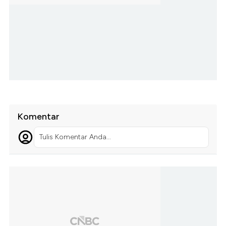
Komentar
Tulis Komentar Anda...