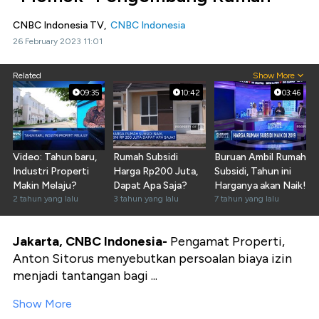
CNBC Indonesia TV,
CNBC Indonesia
26 February 2023 11:01
Related
Show More
09:35
10:42
03:46
Video: Tahun baru,
Rumah Subsidi
Buruan Ambil Rumah
Industri Properti
Harga Rp200 Juta,
Subsidi, Tahun ini
Makin Melaju?
Dapat Apa Saja?
Harganya akan Naik!
2 tahun yang lalu
3 tahun yang lalu
7 tahun yang lalu
Jakarta, CNBC Indonesia-
Pengamat Properti,
Anton Sitorus menyebutkan persoalan biaya izin
menjadi tantangan bagi ...
Show More