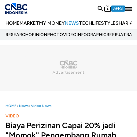
APPS
HOME
MARKET
MY MONEY
NEWS
TECH
LIFESTYLE
SHARIA
E
RESEARCH
OPINION
PHOTO
VIDEO
INFOGRAPHIC
BERBUATBAIK.
HOME
News
Video News
VIDEO
Biaya Perizinan Capai 20% jadi
"Momok" Pengembang Rumah