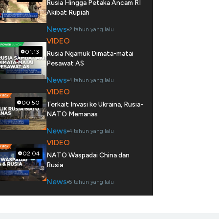
Rusia Hingga Petaka Ancam RI
Akibat Rupiah
News
2 tahun yang lalu
VIDEO
01:13
Rusia Ngamuk Dimata-matai
Pesawat AS
News
4 tahun yang lalu
VIDEO
00:50
Terkait Invasi ke Ukraina, Rusia-
NATO Memanas
News
4 tahun yang lalu
VIDEO
02:04
NATO Waspadai China dan
Rusia
News
5 tahun yang lalu