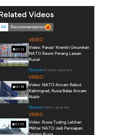
Related Videos
All
Recommendation
VIDEO
Video: Panas! Kremlin Umumkan
01:13
NATO Resmi Perang Lawan
Rusia!
News
10 bulan yang lalu
VIDEO
Video: NATO Ancam Rebut
01:19
Kaliningrad, Rusia Balas Ancam
Nuklir
News
1 tahun yang lalu
VIDEO
Video: Rusia Tuding Latihan
01:10
Militer NATO Jadi Persiapan
Serang Rusia