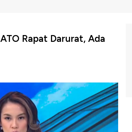
NATO Rapat Darurat, Ada
rkan pernyataan tidak biasa. Negara tersebut mendesak
ATO) untuk mengadakan rapat darurat.
BC Indonesia (Senin,13/02/2023) berikut ini.