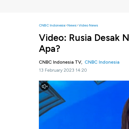
CNBC Indonesia
News
Video News
Video: Rusia Desak 
Apa?
CNBC Indonesia TV,
CNBC Indonesia
13 February 2023 14:20
Jakarta, CNBC Indonesia-
Rusia mengelua
Aliansi Pakta Pertahanan Atlantik Utara (N
Selengkapnya dalam program Power Lunch CN
Bagikan: