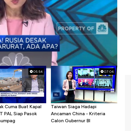
05:54
07:04
ak Cuma Buat Kapal
Taiwan Siaga Hadapi
PT PAL Siap Pasok
Ancaman China - Kriteria
enumpag
Calon Gubernur BI