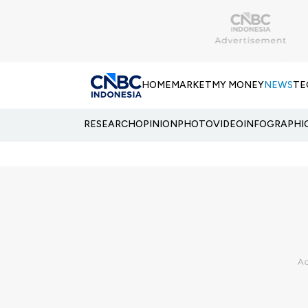
HOME
MARKET
MY MONEY
NEWS
TE
RESEARCH
OPINION
PHOTO
VIDEO
INFOGRAPHI