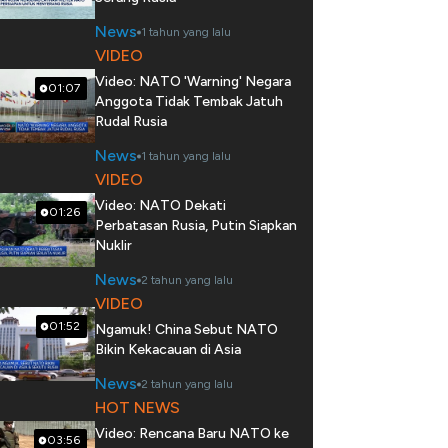
News
1 tahun yang lalu
VIDEO
Video: NATO 'Warning' Negara
01:07
Anggota Tidak Tembak Jatuh
Rudal Rusia
News
1 tahun yang lalu
VIDEO
Video: NATO Dekati
01:26
Perbatasan Rusia, Putin Siapkan
Nuklir
News
2 tahun yang lalu
VIDEO
01:52
Ngamuk! China Sebut NATO
Bikin Kekacauan di Asia
News
2 tahun yang lalu
HOT NEWS
Video: Rencana Baru NATO ke
03:56