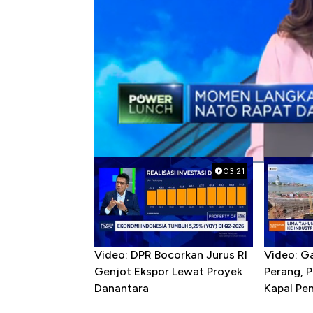
#nato
#rusia
Popular Videos
03:21
Video: DPR Bocorkan Jurus RI
Video: G
Genjot Ekspor Lewat Proyek
Perang, 
Danantara
Kapal P