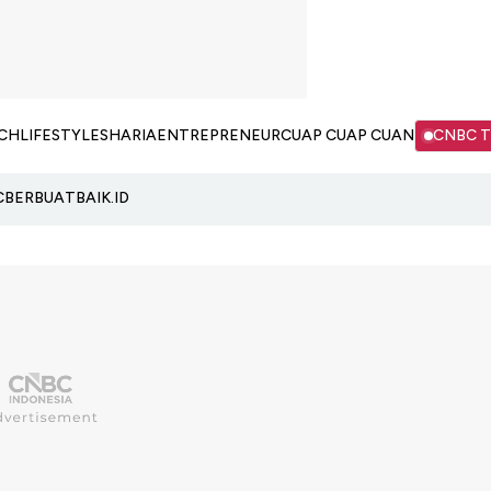
CH
LIFESTYLE
SHARIA
ENTREPRENEUR
CUAP CUAP CUAN
CNBC 
C
BERBUATBAIK.ID