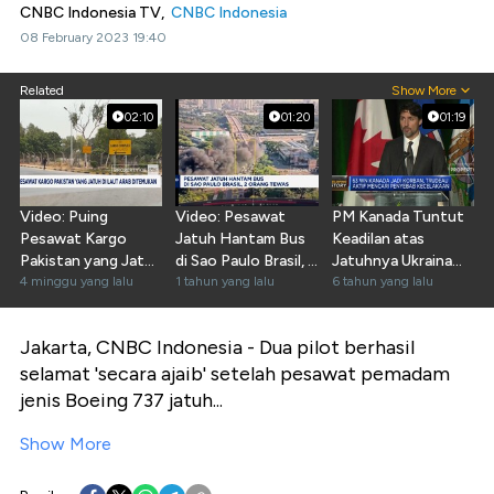
CNBC Indonesia TV,
CNBC Indonesia
08 February 2023 19:40
Related
Show More
02:10
01:20
01:19
Video: Puing
Video: Pesawat
PM Kanada Tuntut
Pesawat Kargo
Jatuh Hantam Bus
Keadilan atas
Pakistan yang Jatuh
di Sao Paulo Brasil, 2
Jatuhnya Ukraina
di Laut Arab
4 minggu yang lalu
Orang Tewas
1 tahun yang lalu
Airlines
6 tahun yang lalu
Ditemukan
Jakarta, CNBC Indonesia - Dua pilot berhasil
selamat 'secara ajaib' setelah pesawat pemadam
jenis Boeing 737 jatuh...
Show More