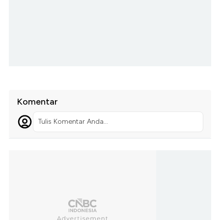
Komentar
Tulis Komentar Anda...