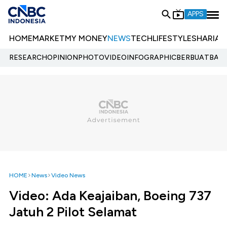
APPS
HOME
MARKET
MY MONEY
NEWS
TECH
LIFESTYLE
SHARIA
E
RESEARCH
OPINION
PHOTO
VIDEO
INFOGRAPHIC
BERBUATBAIK.
HOME
News
Video News
Video: Ada Keajaiban, Boeing 737
Jatuh 2 Pilot Selamat