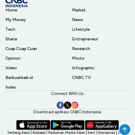
Home
Market
My Money
News
Tech
Lifestyle
Sharia
Entrepreneur
Cuap Cuap Cuan
Research
Opinion
Photo
Video
Infographic
Berbuatbaik.id
CNBC TV
Index
Connect With Us:
Download aplikasi CNBC Indonesia:
Tentang Kami
|
Redaksi
|
Pedoman Media Siber
|
Karir
|
Disclaimer
|
CNBC