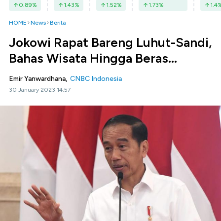
0.89
%
1.43
%
1.52
%
1.73
%
1.4
HOME
News
Berita
Jokowi Rapat Bareng Luhut-Sandi,
Bahas Wisata Hingga Beras...
Emir Yanwardhana,
CNBC Indonesia
30 January 2023 14:57