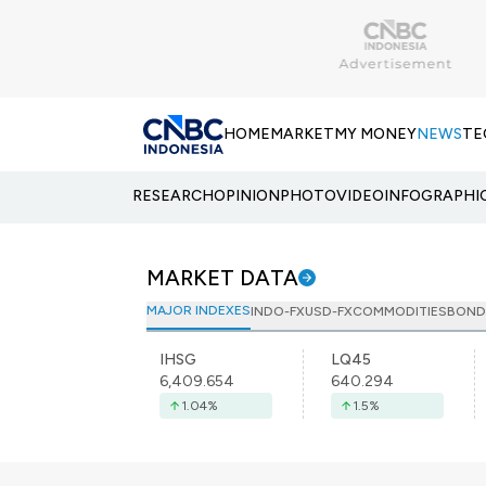
HOME
MARKET
MY MONEY
NEWS
TE
RESEARCH
OPINION
PHOTO
VIDEO
INFOGRAPHI
MARKET DATA
MAJOR INDEXES
INDO-FX
USD-FX
COMMODITIES
BOND
IHSG
LQ45
6,409.654
640.294
1.04
%
1.5
%