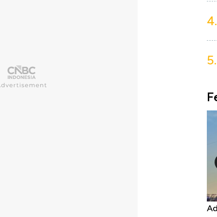
4.
5.
F
Kongo Tutup Keran Ekspor, Harga
Ad