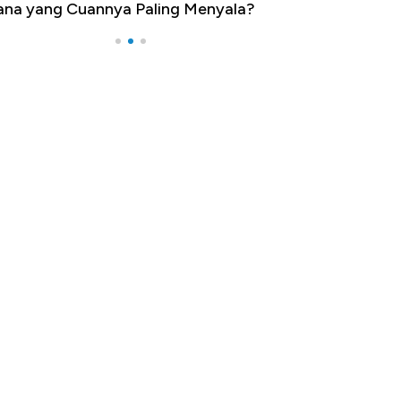
na yang Cuannya Paling Menyala?
Pengangguran Te