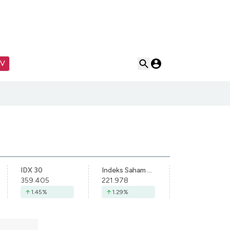
TV
IDX 30
Indeks Saham Syariah Indonesia
359.405
221.978
1.45
%
1.29
%