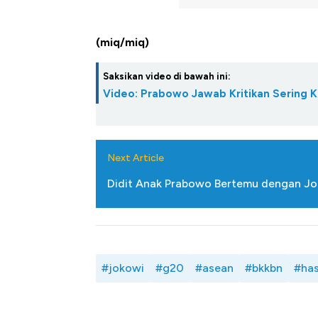
(miq/miq)
Saksikan video di bawah ini:
Video: Prabowo Jawab Kritikan Sering K
Next Article
Didit Anak Prabowo Bertemu dengan Joko
#jokowi
#g20
#asean
#bkkbn
#ha