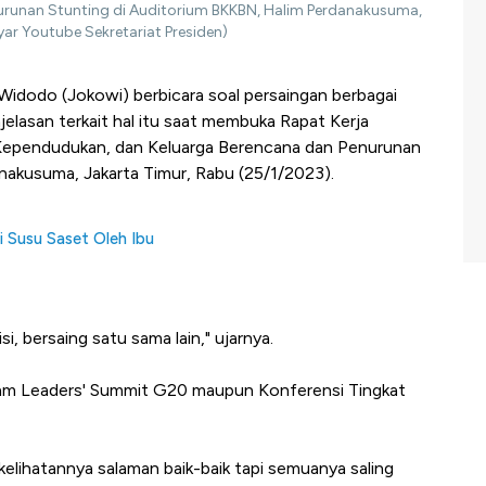
runan Stunting di Auditorium BKKBN, Halim Perdanakusuma,
ar Youtube Sekretariat Presiden)
Widodo (Jokowi) berbicara soal persaingan berbagai
jelasan terkait hal itu saat membuka Rapat Kerja
Kependudukan, dan Keluarga Berencana dan Penurunan
nakusuma, Jakarta Timur, Rabu (25/1/2023).
i Susu Saset Oleh Ibu
i, bersaing satu sama lain," ujarnya.
 Leaders' Summit G20 maupun Konferensi Tingkat
elihatannya salaman baik-baik tapi semuanya saling