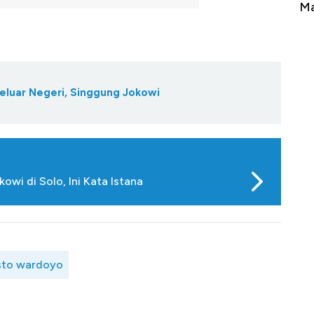
Tembaga Terbang ke Zona Berbahaya
Ma
eluar Negeri, Singgung Jokowi
wi di Solo, Ini Kata Istana
sto wardoyo