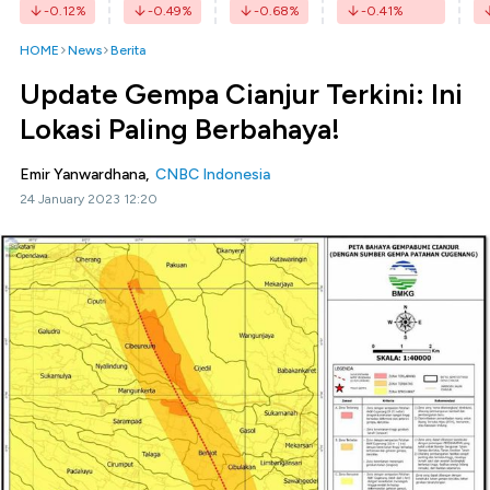
-0.12
%
-0.49
%
-0.68
%
-0.41
%
HOME
News
Berita
Update Gempa Cianjur Terkini: Ini
Lokasi Paling Berbahaya!
Emir Yanwardhana,
CNBC Indonesia
24 January 2023 12:20