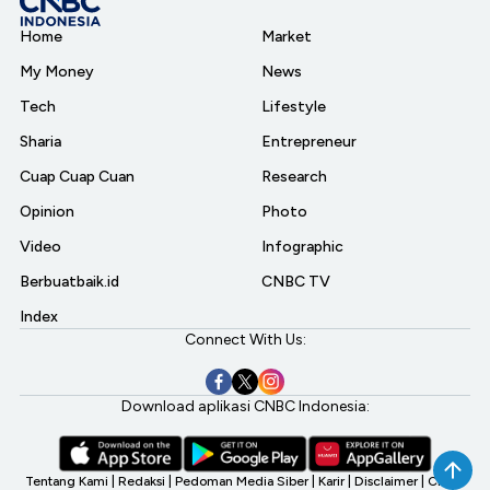
Home
Market
My Money
News
Tech
Lifestyle
Sharia
Entrepreneur
Cuap Cuap Cuan
Research
Opinion
Photo
Video
Infographic
Berbuatbaik.id
CNBC TV
Index
Connect With Us:
Download aplikasi CNBC Indonesia:
Tentang Kami
|
Redaksi
|
Pedoman Media Siber
|
Karir
|
Disclaimer
|
CNBC