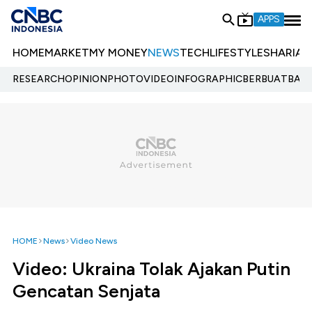
APPS
HOME
MARKET
MY MONEY
NEWS
TECH
LIFESTYLE
SHARIA
E
RESEARCH
OPINION
PHOTO
VIDEO
INFOGRAPHIC
BERBUATBAIK.
HOME
News
Video News
Video: Ukraina Tolak Ajakan Putin
Gencatan Senjata