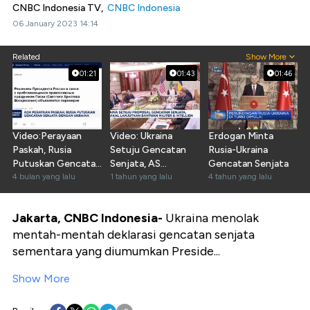
CNBC Indonesia TV,
CNBC Indonesia
06 January 2023 14:14
Related
Show More
01:21
01:43
01:46
Video:Perayaan
Video: Ukraina
Erdogan Minta
Paskah, Rusia
Setuju Gencatan
Rusia-Ukraina
Putuskan Gencatan
Senjata, AS
Gencatan Senjata
Senjata Dengan
4 bulan yang lalu
Lanjutkan Bantuan
1 tahun yang lalu
4 tahun yang lalu
Ukraina
Militer
Jakarta, CNBC Indonesia-
Ukraina menolak
mentah-mentah deklarasi gencatan senjata
sementara yang diumumkan Preside...
Show More