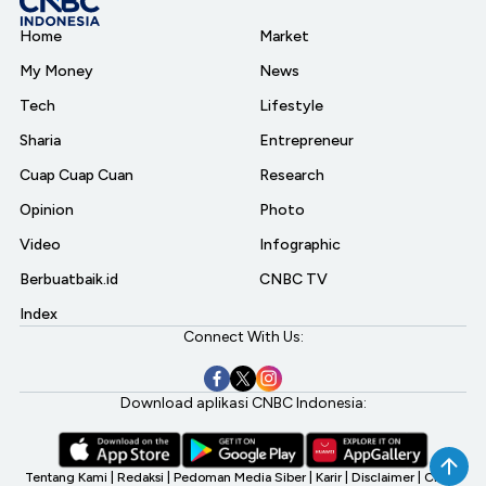
Home
Market
My Money
News
Tech
Lifestyle
Sharia
Entrepreneur
Cuap Cuap Cuan
Research
Opinion
Photo
Video
Infographic
Berbuatbaik.id
CNBC TV
Index
Connect With Us:
Download aplikasi CNBC Indonesia:
Tentang Kami
|
Redaksi
|
Pedoman Media Siber
|
Karir
|
Disclaimer
|
CNBC