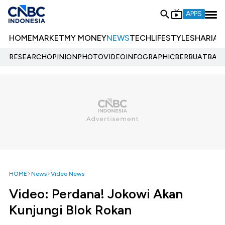
APPS
HOME
MARKET
MY MONEY
NEWS
TECH
LIFESTYLE
SHARIA
E
RESEARCH
OPINION
PHOTO
VIDEO
INFOGRAPHIC
BERBUATBAIK.
HOME
News
Video News
Video: Perdana! Jokowi Akan
Kunjungi Blok Rokan