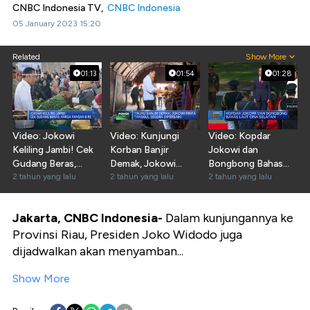
CNBC Indonesia TV,
CNBC Indonesia
05 January 2023 15:20
Related
Show More
01:13
01:54
01:28
Video: Jokowi
Video: Kunjungi
Video: Kopdar
Keliling Jambi! Cek
Korban Banjir
Jokowi dan
Gudang Beras,
Demak, Jokowi
Bongbong Bahas
Harga Pangan & RS
2 tahun yang lalu
Berjanji Perbaiki
2 tahun yang lalu
Laut China Selatan
2 tahun yang lalu
Tanggul
Jakarta, CNBC Indonesia-
Dalam kunjungannya ke
Provinsi Riau, Presiden Joko Widodo juga
dijadwalkan akan menyamban...
Show More