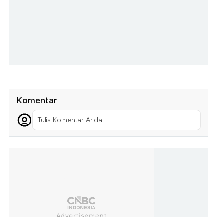
Komentar
Tulis Komentar Anda...