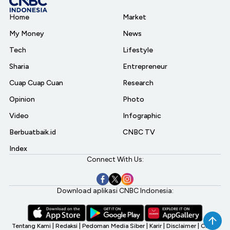
Home
Market
My Money
News
Tech
Lifestyle
Sharia
Entrepreneur
Cuap Cuap Cuan
Research
Opinion
Photo
Video
Infographic
Berbuatbaik.id
CNBC TV
Index
Connect With Us:
Download aplikasi CNBC Indonesia:
Tentang Kami
|
Redaksi
|
Pedoman Media Siber
|
Karir
|
Disclaimer
|
CNBC