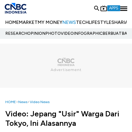
APPS
HOME
MARKET
MY MONEY
NEWS
TECH
LIFESTYLE
SHARIA
E
RESEARCH
OPINION
PHOTO
VIDEO
INFOGRAPHIC
BERBUATBAIK.
HOME
News
Video News
Video: Jepang "Usir" Warga Dari
Tokyo, Ini Alasannya